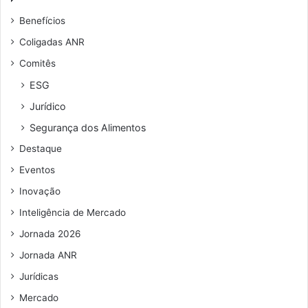
m
u
n
Benefícios
d
e
t
o
n
o
Coligadas ANR
m
d
d
Comitês
i
e
a
c
r
e
ESG
í
e
q
Jurídico
l
ç
u
i
o
i
Segurança dos Alimentos
o
d
p
Destaque
e
e
e
s
Eventos
m
e
Inovação
a
r
i
á
Inteligência de Mercado
l
t
Jornada 2026
e
m
Jornada ANR
a
Jurídicas
d
e
Mercado