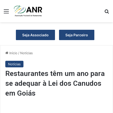
Menu
P
Seja Associado
Seja Parceiro
Início
/
Notícias
Notícias
Restaurantes têm um ano para
se adequar à Lei dos Canudos
em Goiás