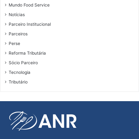
p
Mundo Food Service
a
Notícias
i
n
Parceiro Institucional
e
Parceiros
l
d
Perse
o
Reforma Tributária
6
º
Sócio Parceiro
R
Tecnologia
e
s
Tributário
t
a
u
r
a
R
H