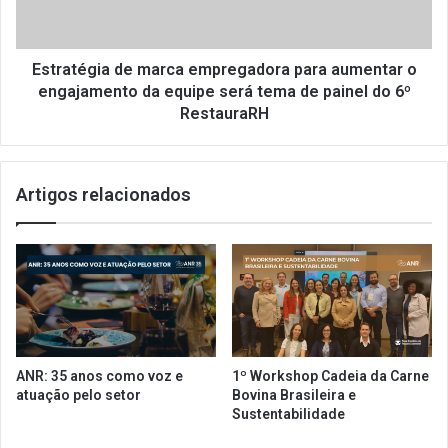
i
é
a
g
l
i
a
a
Estratégia de marca empregadora para aumentar o
n
d
engajamento da equipe será tema de painel do 6º
ç
e
RestauraRH
a
m
m
a
e
r
n
Artigos relacionados
c
t
a
o
e
d
m
e
p
c
r
o
e
z
g
i
a
ANR: 35 anos como voz e
1º Workshop Cadeia da Carne
n
d
atuação pelo setor
Bovina Brasileira e
h
o
Sustentabilidade
a
r
s
a