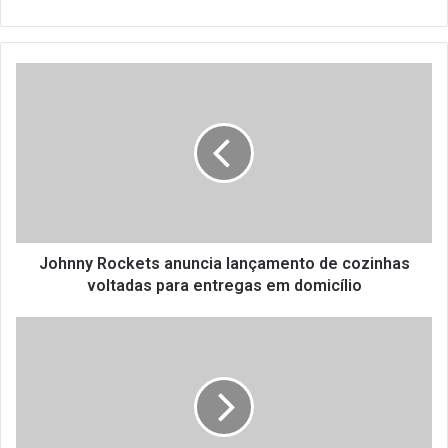
J
o
h
n
n
y
R
o
c
k
Johnny Rockets anuncia lançamento de cozinhas
e
voltadas para entregas em domicílio
t
s
E
a
s
n
t
u
r
n
a
c
t