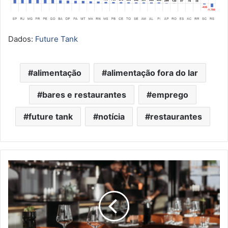
Dados:
Future Tank
alimentação
alimentação fora do lar
bares e restaurantes
emprego
future tank
notícia
restaurantes
Projeções
para
o
crescimento
do
foodservice