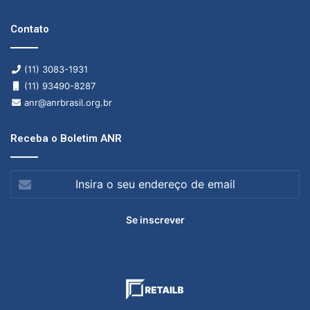
Contato
(11) 3083-1931
(11) 93490-8287
anr@anrbrasil.org.br
Receba o Boletim ANR
Insira
o
seu
endereço
de
email