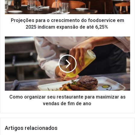
em
2025
indicam
expansão
Projeções para o crescimento do foodservice em
de
2025 indicam expansão de até 6,25%
até
6,25%
Como
organizar
seu
restaurante
para
maximizar
as
vendas
de
fim
Como organizar seu restaurante para maximizar as
de
vendas de fim de ano
ano
Artigos relacionados