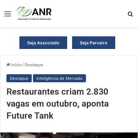
Menu
Pr
Seja Associado
Seja Parceiro
Início
/
Destaque
Destaque
Inteligência de Mercado
Restaurantes criam 2.830
vagas em outubro, aponta
Future Tank