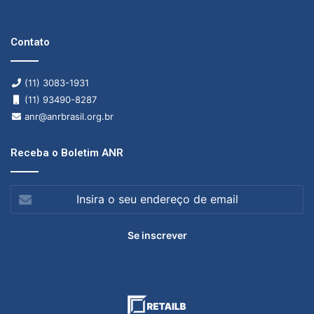
Contato
(11) 3083-1931
(11) 93490-8287
anr@anrbrasil.org.br
Receba o Boletim ANR
Insira
o
seu
endereço
de
email