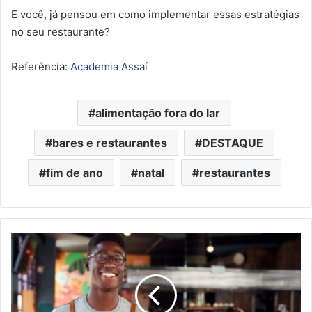
E você, já pensou em como implementar essas estratégias
no seu restaurante?
Referência:
Academia Assaí
alimentação fora do lar
bares e restaurantes
DESTAQUE
fim de ano
natal
restaurantes
Restaurantes
criam
2.830
vagas
em
outubro,