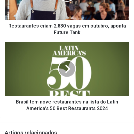
aponta
Future
Tank
Restaurantes criam 2.830 vagas em outubro, aponta
Future Tank
Brasil
tem
nove
restaurantes
na
lista
do
Latin
America's
50
Brasil tem nove restaurantes na lista do Latin
Best
America's 50 Best Restaurants 2024
Restaurants
2024
Artigos relacionados