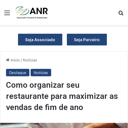
Menu
Pr
Seja Associado
Seja Parceiro
Início
/
Notícias
Destaque
Notícias
Como organizar seu
restaurante para maximizar as
vendas de fim de ano