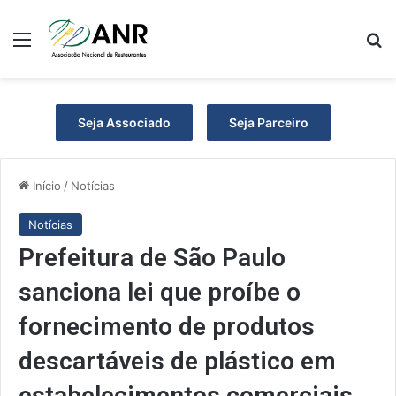
Menu
P
Seja Associado
Seja Parceiro
Início
/
Notícias
Notícias
Prefeitura de São Paulo
sanciona lei que proíbe o
fornecimento de produtos
descartáveis de plástico em
estabelecimentos comerciais