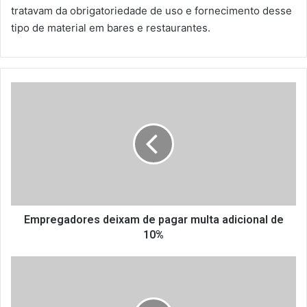
tratavam da obrigatoriedade de uso e fornecimento desse
tipo de material em bares e restaurantes.
E
m
p
r
e
g
a
d
o
r
Empregadores deixam de pagar multa adicional de
e
10%
s
d
C
e
r
i
i
x
s