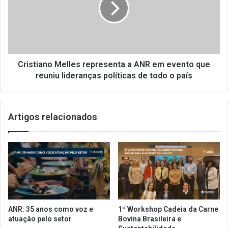
a
t
m
i
d
a
e
n
p
o
a
M
Cristiano Melles representa a ANR em evento que
g
e
reuniu lideranças políticas de todo o país
a
l
r
l
m
e
Artigos relacionados
u
s
l
r
t
e
a
p
a
r
d
e
i
s
c
e
i
n
ANR: 35 anos como voz e
1º Workshop Cadeia da Carne
o
t
atuação pelo setor
Bovina Brasileira e
n
a