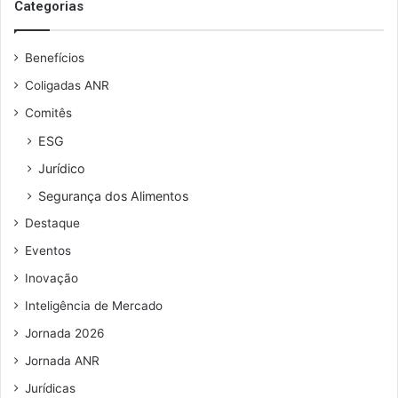
s
Categorias
l
e
i
u
d
Benefícios
e
e
n
r
Coligadas ANR
d
a
Comitês
e
n
r
ç
ESG
e
a
Jurídico
ç
s
o
p
Segurança dos Alimentos
d
o
Destaque
e
l
e
í
Eventos
m
t
Inovação
a
i
i
c
Inteligência de Mercado
l
a
Jornada 2026
s
d
Jornada ANR
e
Jurídicas
t