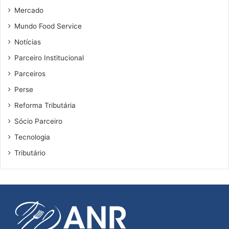
Mercado
o
d
Mundo Food Service
o
Notícias
o
p
Parceiro Institucional
a
Parceiros
í
s
Perse
Reforma Tributária
Sócio Parceiro
Tecnologia
Tributário