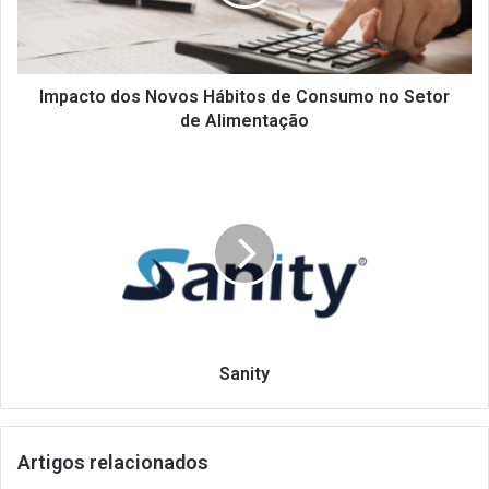
Consumo
no
Setor
de
Alimentação
Impacto dos Novos Hábitos de Consumo no Setor
de Alimentação
Sanity
Sanity
Artigos relacionados