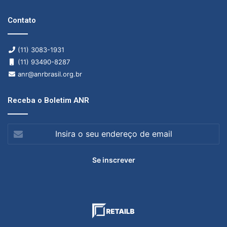
Contato
(11) 3083-1931
(11) 93490-8287
anr@anrbrasil.org.br
Receba o Boletim ANR
Insira
o
seu
endereço
de
email