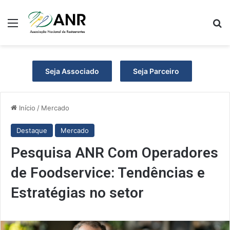
Menu
Pr
Seja Associado
Seja Parceiro
Início
/
Mercado
Destaque
Mercado
Pesquisa ANR Com Operadores
de Foodservice: Tendências e
Estratégias no setor