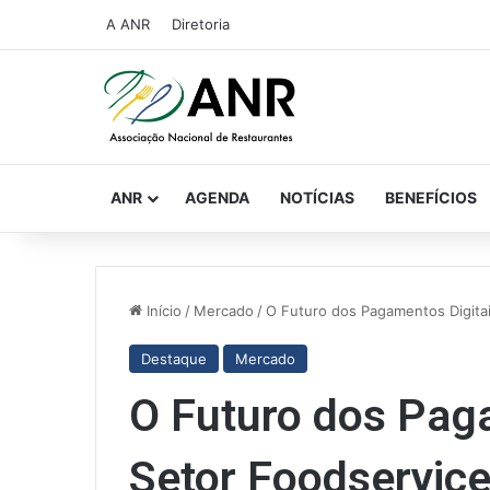
A ANR
Diretoria
ANR
AGENDA
NOTÍCIAS
BENEFÍCIOS
Início
/
Mercado
/
O Futuro dos Pagamentos Digita
Destaque
Mercado
O Futuro dos Pag
Setor Foodservic