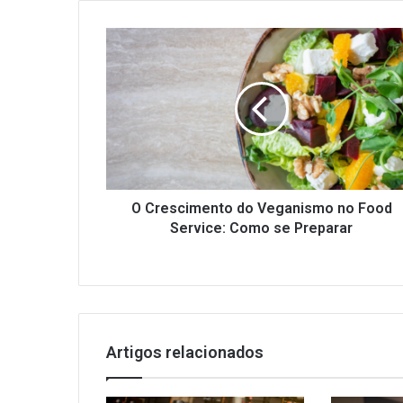
O
Crescimento
do
Veganismo
no
Food
Service:
Como
se
Preparar
O Crescimento do Veganismo no Food
Service: Como se Preparar
Artigos relacionados