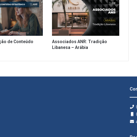
ção de Conteúdo
Associados ANR: Tradição
Libanesa – Arábia
Con
(
(
a