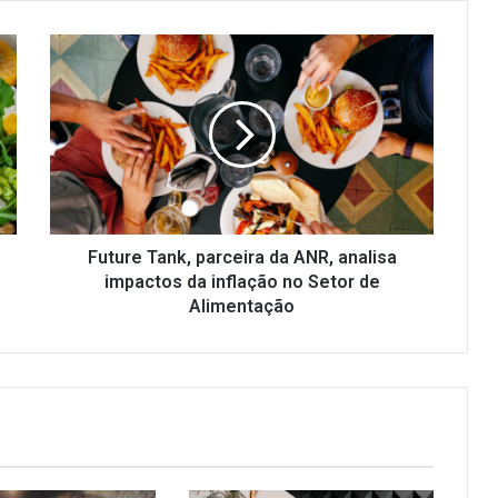
Future
Tank,
parceira
da
ANR,
analisa
impactos
da
inflação
no
Future Tank, parceira da ANR, analisa
Setor
impactos da inflação no Setor de
de
Alimentação
Alimentação