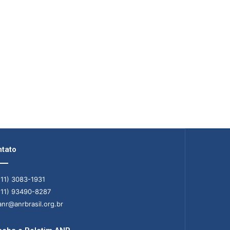
tato
11) 3083-1931
11) 93490-8287
nr@anrbrasil.org.br