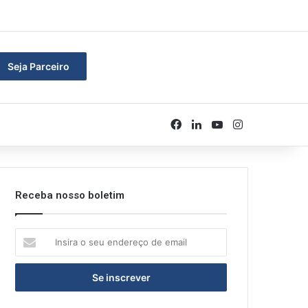
rar
Seja Parceiro
Facebook
Linkedin
YouTube
Instagram
Receba nosso boletim
Insira
o
seu
endereço
de
email