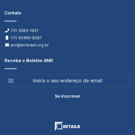
Contato
(11) 3083-1931
(11) 93490-8287
anr@anrbrasil.org.br
Receba o Boletim ANR
Insira
o
seu
endereço
de
email