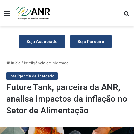
Menu
Pr
Seja Associado
Seja Parceiro
Início
/
Inteligência de Mercado
Inteligência de Mercado
Future Tank, parceira da ANR,
analisa impactos da inflação no
Setor de Alimentação