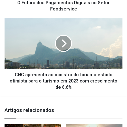
O Futuro dos Pagamentos Digitais no Setor
Foodservice
CNC
apresenta
ao
ministro
do
turismo
estudo
otimista
para
o
CNC apresenta ao ministro do turismo estudo
turismo
otimista para o turismo em 2023 com crescimento
em
de 8,6%
2023
com
crescimento
Artigos relacionados
de
8,6%