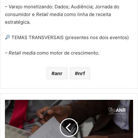
– Varejo monetizando: Dados; Audiência; Jornada do
consumidor e
Retail media
como linha de receita
estratégica.
TEMAS TRANSVERSAIS (presentes nos dois eventos)
– Retail media
como motor de crescimento.
anr
nrf
Folga
aos
domingos
para
empregados:
decisão