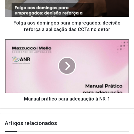
reforça
a
aplicação
das
Folga aos domingos para empregados: decisão
CCTs
reforça a aplicação das CCTs no setor
no
setor
Manual
prático
para
adequação
à
NR-
1
Manual prático para adequação à NR-1
Artigos relacionados