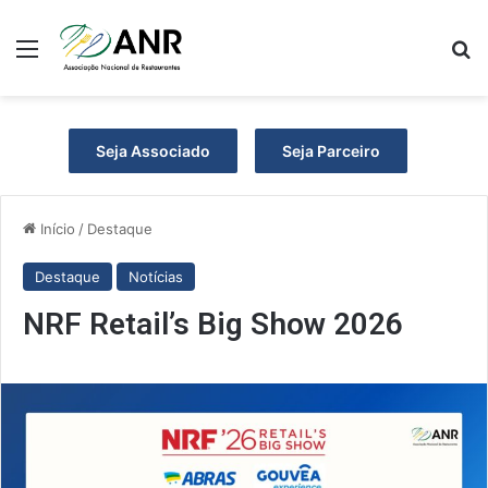
Menu
Pr
Seja Associado
Seja Parceiro
Início
/
Destaque
Destaque
Notícias
NRF Retail’s Big Show 2026