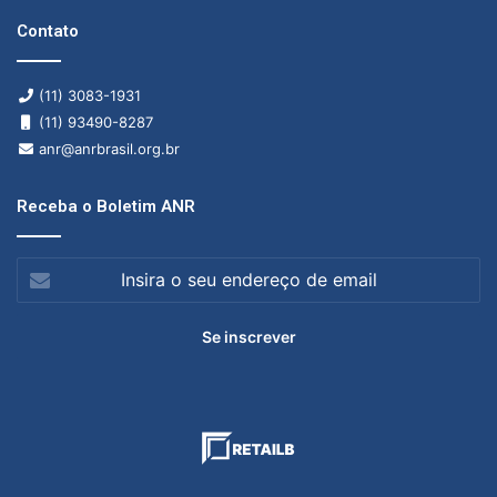
Contato
(11) 3083-1931
(11) 93490-8287
anr@anrbrasil.org.br
Receba o Boletim ANR
Insira
o
seu
endereço
de
email