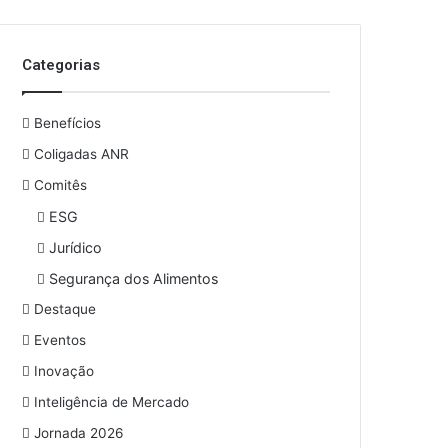
o
s
e
Categorias
u
e
n
Benefícios
d
e
Coligadas ANR
r
Comitês
e
ESG
ç
o
Jurídico
d
Segurança dos Alimentos
e
e
Destaque
m
Eventos
a
i
Inovação
l
Inteligência de Mercado
Jornada 2026