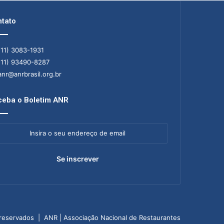
tato
11) 3083-1931
11) 93490-8287
nr@anrbrasil.org.br
eba o Boletim ANR
ra
ereço
il
 reservados | ANR | Associação Nacional de Restaurantes