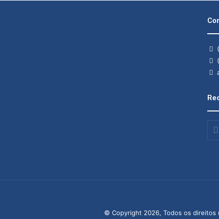
Con
(
(
a
Rec
Insi
o
seu
end
de
ema
© Copyright 2026, Todos os direitos