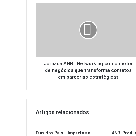
Jornada
ANR
: Networking como
motor
de
negócios
que
transforma
contatos
em
Jornada ANR : Networking como motor
parcerias
de negócios que transforma contatos
estratégicas
em parcerias estratégicas
Artigos relacionados
Dias dos Pais – Impactos e
ANR: Produ