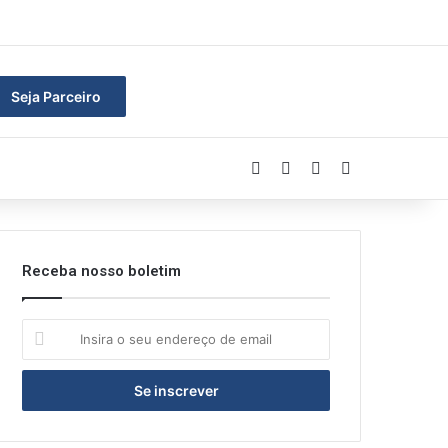
ar
Seja Parceiro
Facebook
Linkedin
YouTube
Instagram
Receba nosso boletim
Insira
o
seu
endereço
de
email