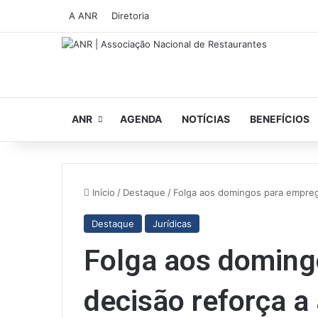
A ANR
Diretoria
ANR
AGENDA
NOTÍCIAS
BENEFÍCIOS
Início
/
Destaque
/
Folga aos domingos para emprega
Destaque
Jurídicas
Folga aos doming
decisão reforça a