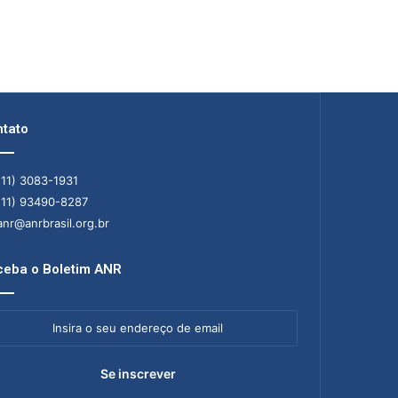
tato
11) 3083-1931
11) 93490-8287
nr@anrbrasil.org.br
eba o Boletim ANR
ra
ereço