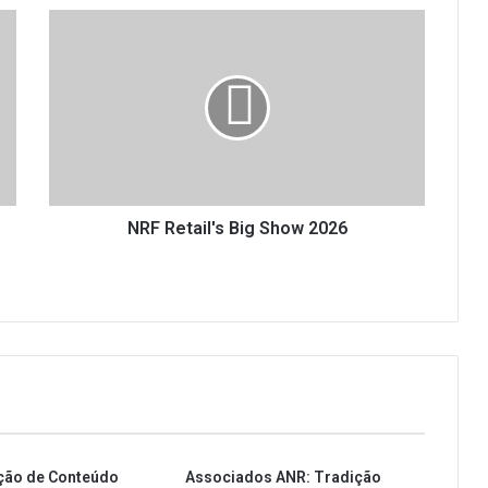
NRF
Retail's
Big
Show
2026
NRF Retail's Big Show 2026
ção de Conteúdo
Associados ANR: Tradição