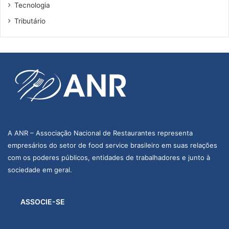
Tecnologia
b
e
Tributário
n
e
f
í
c
i
o
s
a
o
A ANR – Associação Nacional de Restaurantes representa
s
empresários do setor de food service brasileiro em suas relações
e
t
com os poderes públicos, entidades de trabalhadores e junto à
o
sociedade em geral.
r
ASSOCIE-SE