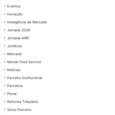
e
l
Eventos
m
d
Inovação
a
e
i
I
Inteligência de Mercado
l
C
Jornada 2026
M
S
Jornada ANR
a
Jurídicas
t
é
Mercado
2
Mundo Food Service
0
Notícias
3
2
Parceiro Institucional
e
Parceiros
a
m
Perse
p
Reforma Tributária
l
i
Sócio Parceiro
a