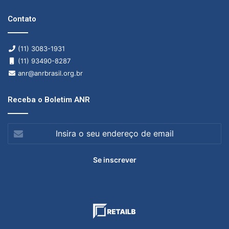
Contato
(11) 3083-1931
(11) 93490-8287
anr@anrbrasil.org.br
Receba o Boletim ANR
Insira
o
seu
endereço
de
email