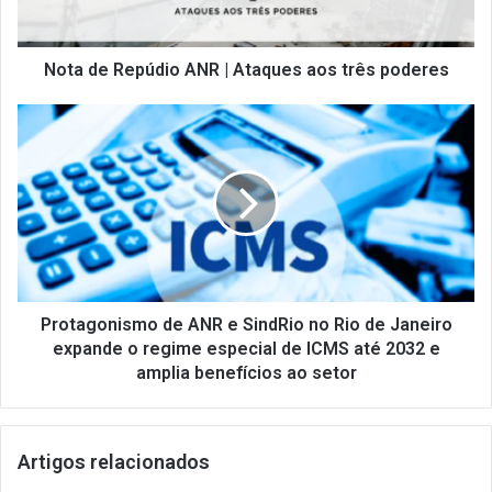
e
p
ú
Nota de Repúdio ANR | Ataques aos três poderes
d
i
P
o
r
A
o
N
t
R
a
|
g
A
o
t
n
a
i
q
s
Protagonismo de ANR e SindRio no Rio de Janeiro
u
m
expande o regime especial de ICMS até 2032 e
e
o
amplia benefícios ao setor
s
d
a
e
o
A
Artigos relacionados
s
N
t
R