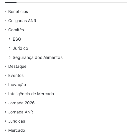
n
S
u
o
Benefícios
a
e
e
l
n
s
Coligadas ANR
á
d
t
Comitês
r
e
a
i
r
d
ESG
o
e
o
Jurídico
s
ç
d
o
e
Segurança dos Alimentos
d
S
Destaque
e
ã
e
o
Eventos
m
P
Inovação
a
a
i
u
Inteligência de Mercado
l
l
Jornada 2026
o
Jornada ANR
Jurídicas
Mercado