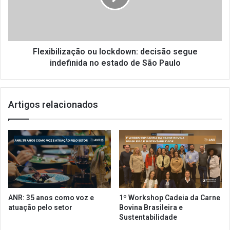
i
b
s
i
a
l
v
i
o
z
Flexibilização ou lockdown: decisão segue
t
a
indefinida no estado de São Paulo
a
ç
r
ã
c
o
Artigos relacionados
o
o
m
u
u
l
r
o
g
c
ê
k
n
d
c
o
i
w
ANR: 35 anos como voz e
1º Workshop Cadeia da Carne
a
n
atuação pelo setor
Bovina Brasileira e
e
:
Sustentabilidade
x
d