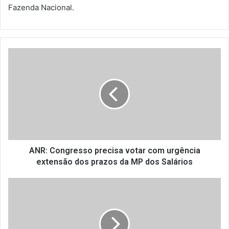
Fazenda Nacional.
A
N
R
:
C
o
n
g
r
e
ANR: Congresso precisa votar com urgência
s
extensão dos prazos da MP dos Salários
s
o
F
p
l
r
e
e
x
c
i