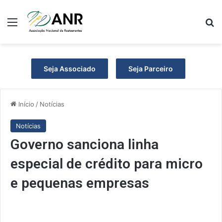
Menu
P
Seja Associado
Seja Parceiro
Início
/
Notícias
Notícias
Governo sanciona linha
especial de crédito para micro
e pequenas empresas