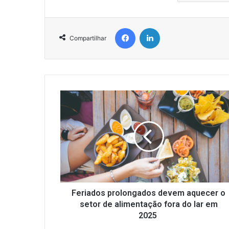
Facebook
Linkedin
Compartilhar
Feriados
prolongados
devem
aquecer
o
setor
de
alimentação
fora
do
Feriados prolongados devem aquecer o
lar
setor de alimentação fora do lar em
em
2025
2025