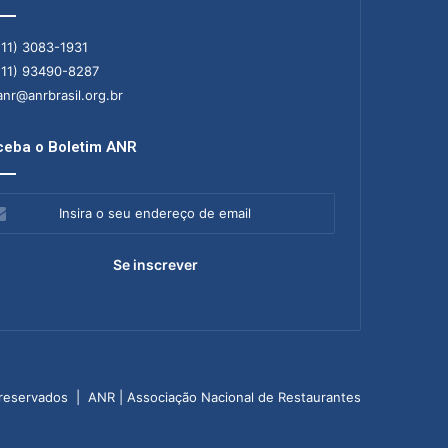
11) 3083-1931
11) 93490-8287
nr@anrbrasil.org.br
eba o Boletim ANR
ra
ereço
il
 reservados | ANR | Associação Nacional de Restaurantes