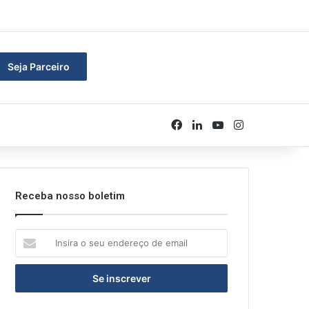
rar
Seja Parceiro
Facebook
Linkedin
YouTube
Instagram
Receba nosso boletim
Insira
o
seu
endereço
de
email