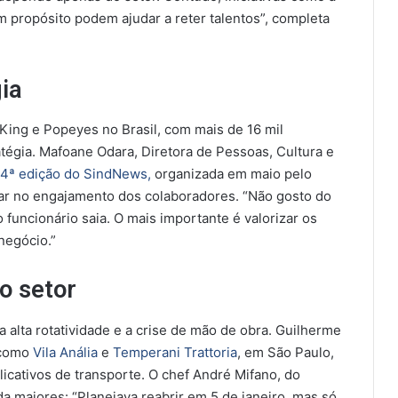
m propósito podem ajudar a reter talentos”, completa
ia
King e Popeyes no Brasil, com mais de 16 mil
atégia. Mafoane Odara, Diretora de Pessoas, Cultura e
4ª edição do SindNews,
organizada em maio pelo
tar no engajamento dos colaboradores. “Não gosto do
 funcionário saia. O mais importante é valorizar os
 negócio.”
o setor
alta rotatividade e a crise de mão de obra. Guilherme
 como
Vila Anália
e
Temperani Trattoria
, em São Paulo,
licativos de transporte. O chef André Mifano, do
a maiores: “Planejava reabrir em 5 de janeiro, mas só