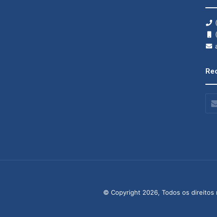
(
(
a
Rec
Insi
o
seu
end
de
ema
© Copyright 2026, Todos os direitos