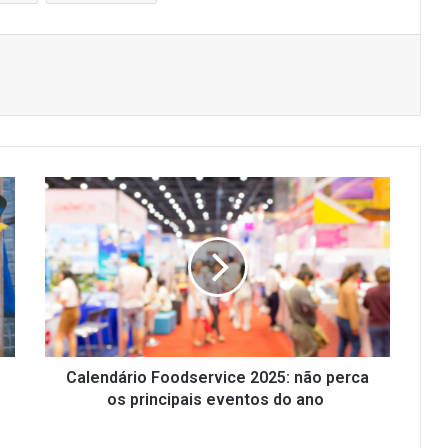
Calendário
Foodservice
2025:
não
perca
os
principais
eventos
do
ano
Calendário Foodservice 2025: não perca
os principais eventos do ano