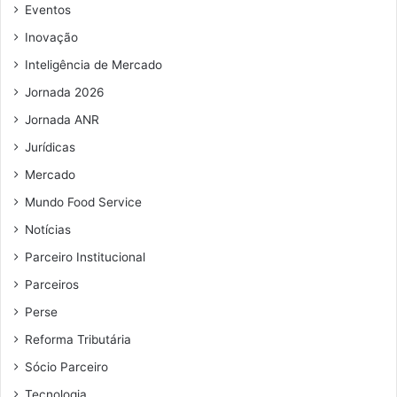
e
Eventos
m
Inovação
a
i
Inteligência de Mercado
l
Jornada 2026
Jornada ANR
Jurídicas
Mercado
Mundo Food Service
Notícias
Parceiro Institucional
Parceiros
Perse
Reforma Tributária
Sócio Parceiro
Tecnologia