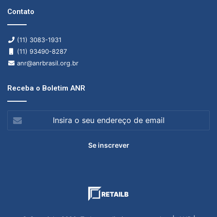
Contato
(11) 3083-1931
(11) 93490-8287
anr@anrbrasil.org.br
Receba o Boletim ANR
Insira
o
seu
endereço
de
email