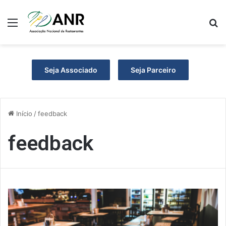
Menu
P
Seja Associado
Seja Parceiro
Início
/
feedback
feedback