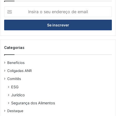
I
n
s
i
r
a
o
s
Categorias
e
u
Benefícios
e
n
Coligadas ANR
d
Comitês
e
r
ESG
e
Jurídico
ç
o
Segurança dos Alimentos
d
Destaque
e