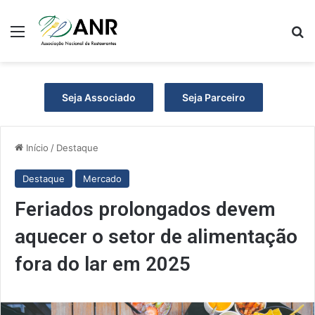
Menu
Pr
Seja Associado
Seja Parceiro
Início
/
Destaque
Destaque
Mercado
Feriados prolongados devem
aquecer o setor de alimentação
fora do lar em 2025