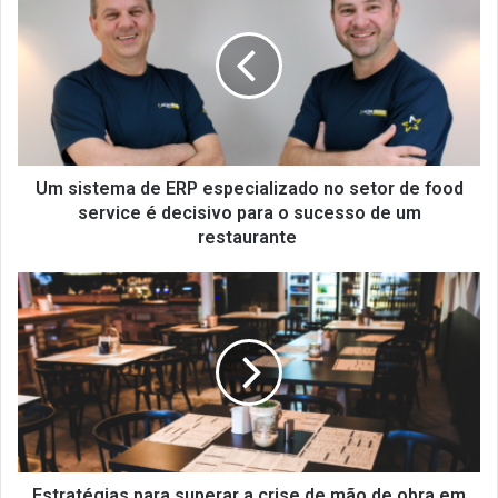
de
ERP
especializado
no
setor
de
food
service
Um sistema de ERP especializado no setor de food
é
service é decisivo para o sucesso de um
decisivo
restaurante
para
o
Estratégias
sucesso
para
de
superar
um
a
restaurante
crise
de
mão
de
obra
em
Estratégias para superar a crise de mão de obra em