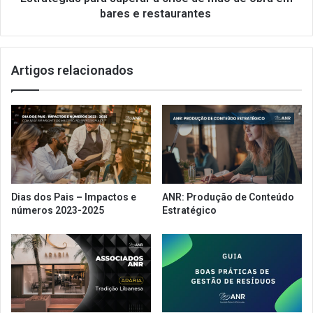
bares
bares e restaurantes
e
restaurantes
Artigos relacionados
Dias dos Pais – Impactos e
ANR: Produção de Conteúdo
números 2023-2025
Estratégico