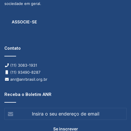
sociedade em geral.
ASSOCIE-SE
Contato
(11) 3083-1931
(11) 93490-8287
anr@anrbrasil.org.br
Receba o Boletim ANR
Insira
o
seu
endereço