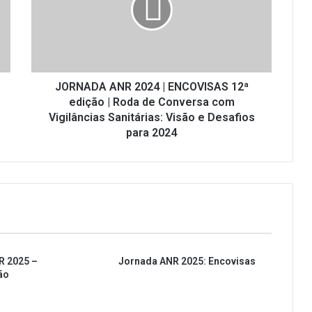
ENCOVISAS
12ª
edição
|
Roda
de
JORNADA ANR 2024 | ENCOVISAS 12ª
Conversa
edição | Roda de Conversa com
com
Vigilâncias Sanitárias: Visão e Desafios
Vigilâncias
para 2024
Sanitárias:
Visão
e
Desafios
para
2024
R 2025 –
Jornada ANR 2025: Encovisas
ão