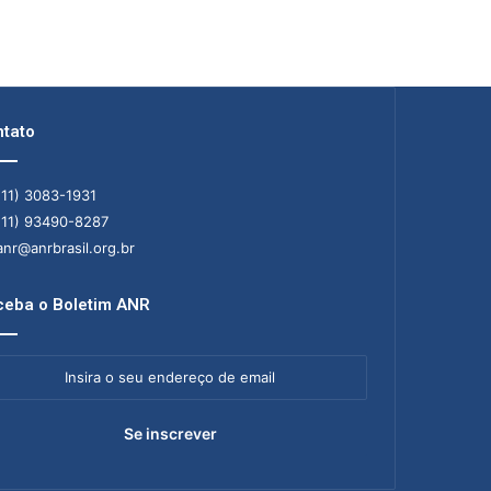
tato
11) 3083-1931
11) 93490-8287
nr@anrbrasil.org.br
eba o Boletim ANR
ra
ereço
il