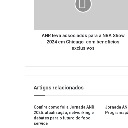
a
NRA
Show
2024
em
Chicago
ANR leva associados para a NRA Show
com
2024 em Chicago com benefícios
benefícios
exclusivos
exclusivos
Artigos relacionados
Confira como foi a Jornada ANR
Jornada AN
2025: atualização, networking e
Programaç
debates para o futuro do food
service