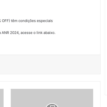
% OFF) têm condições especiais
a ANR 2024, acesse o link abaixo.
JORNADA
ANR
2024
|