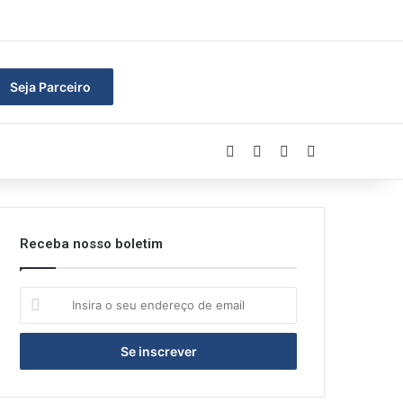
ar
Seja Parceiro
Facebook
Linkedin
YouTube
Instagram
Receba nosso boletim
Insira
o
seu
endereço
de
email