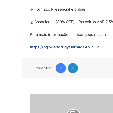
🔹 Formato: Presencial e online
💰 Associados (30% OFF) e Parceiros ANR (15
Para mais informações e inscrições na Jornad
https://bg24.short.gy/JornadaANR-LP
Facebook
Linkedin
Compartilhar
ANR
leva
associados
para