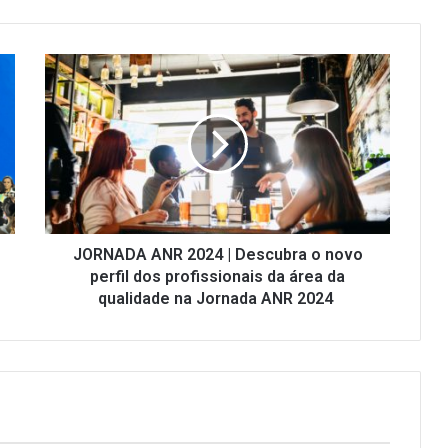
JORNADA
ANR
2024
|
Descubra
o
novo
perfil
dos
profissionais
JORNADA ANR 2024 | Descubra o novo
da
perfil dos profissionais da área da
área
qualidade na Jornada ANR 2024
da
qualidade
na
Jornada
ANR
2024