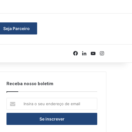
rar
Seja Parceiro
Facebook
Linkedin
YouTube
Instagram
Receba nosso boletim
Insira
o
seu
endereço
de
email