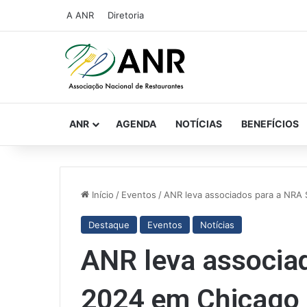
A ANR
Diretoria
ANR
AGENDA
NOTÍCIAS
BENEFÍCIOS
Início
/
Eventos
/
ANR leva associados para a NRA
Destaque
Eventos
Notícias
ANR leva associa
2024 em Chicago