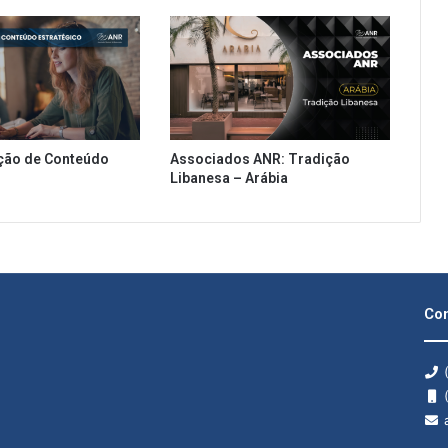
ção de Conteúdo
Associados ANR: Tradição
Libanesa – Arábia
Con
(
(
a