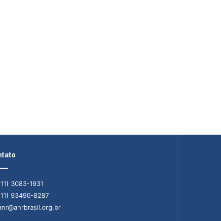
tato
11) 3083-1931
11) 93490-8287
nr@anrbrasil.org.br