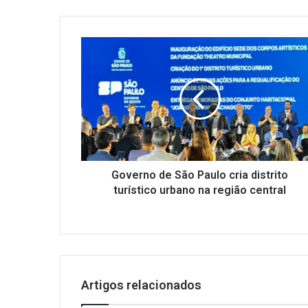
Governo
de
São
Paulo
cria
distrito
turístico
urbano
na
região
Governo de São Paulo cria distrito
central
turístico urbano na região central
Artigos relacionados