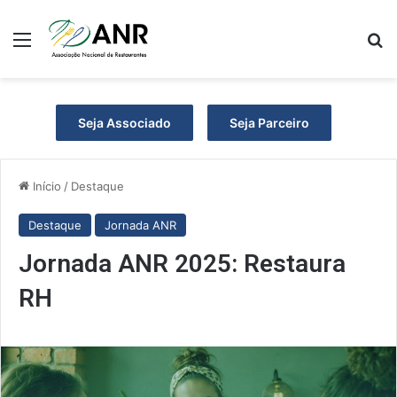
Menu
Pr
Seja Associado
Seja Parceiro
Início
/
Destaque
Destaque
Jornada ANR
Jornada ANR 2025: Restaura
RH