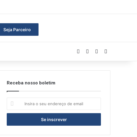
ar
Seja Parceiro
Facebook
Linkedin
YouTube
Instagram
Receba nosso boletim
Insira
o
seu
endereço
de
email