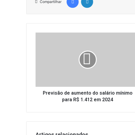
Compartilhar
Previsão
de
aumento
do
salário
mínimo
para
R$
1.412
em
Previsão de aumento do salário mínimo
2024
para R$ 1.412 em 2024
Artigos relacionados