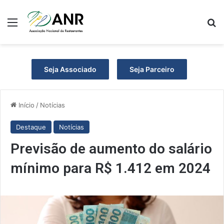
Menu
Pr
Seja Associado
Seja Parceiro
Início
/
Notícias
Destaque
Notícias
Previsão de aumento do salário
mínimo para R$ 1.412 em 2024