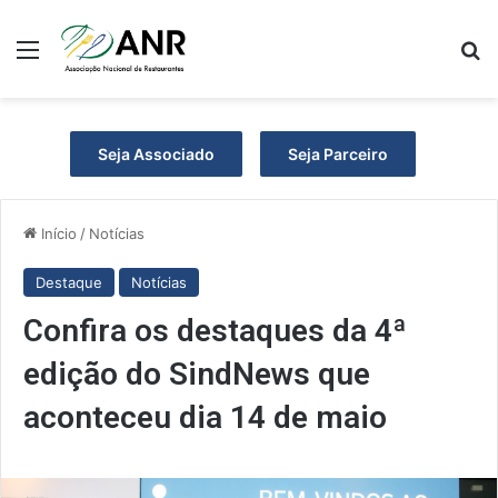
Menu
Pr
Seja Associado
Seja Parceiro
Início
/
Notícias
Destaque
Notícias
Confira os destaques da 4ª
edição do SindNews que
aconteceu dia 14 de maio