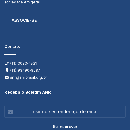
sociedade em geral.
ASSOCIE-SE
Contato
(11) 3083-1931
(11) 93490-8287
anr@anrbrasil.org.br
Receba o Boletim ANR
Insira
o
seu
endereço