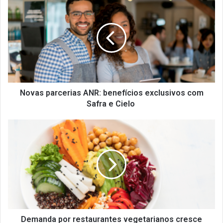
parcerias
ANR:
benefícios
exclusivos
com
Safra
e
Cielo
Novas parcerias ANR: benefícios exclusivos com
Safra e Cielo
Demanda
por
restaurantes
vegetarianos
cresce
27%
no
Rappi
desde
2021
Demanda por restaurantes vegetarianos cresce