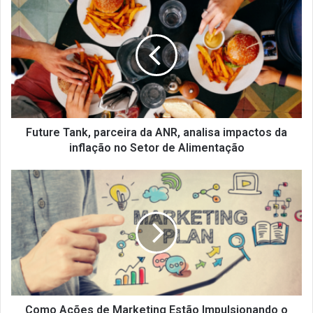
Tank,
parceira
da
ANR,
analisa
impactos
da
inflação
no
Future Tank, parceira da ANR, analisa impactos da
Setor
inflação no Setor de Alimentação
de
Alimentação
Como
Ações
de
Marketing
Estão
Impulsionando
o
Crescimento
de
Franqueados
Como Ações de Marketing Estão Impulsionando o