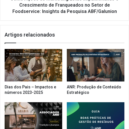
no
Crescimento de Franqueados no Setor de
Setor
Foodservice: Insights da Pesquisa ABF/Galunion
de
Foodservice:
Insights
Artigos relacionados
da
Pesquisa
ABF/Galunion
Dias dos Pais – Impactos e
ANR: Produção de Conteúdo
números 2023-2025
Estratégico