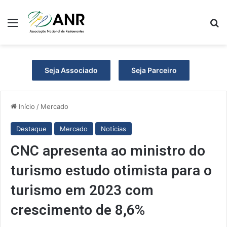
Menu
Pr
Seja Associado
Seja Parceiro
Início
/
Mercado
Destaque
Mercado
Notícias
CNC apresenta ao ministro do
turismo estudo otimista para o
turismo em 2023 com
crescimento de 8,6%