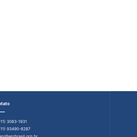
tato
11) 3083-1931
11) 93490-8287
nr@anrbrasil.org.br