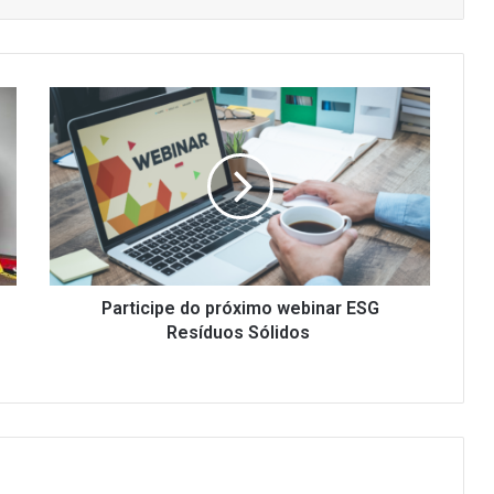
Participe
do
próximo
webinar
ESG
Resíduos
Sólidos
Participe do próximo webinar ESG
Resíduos Sólidos