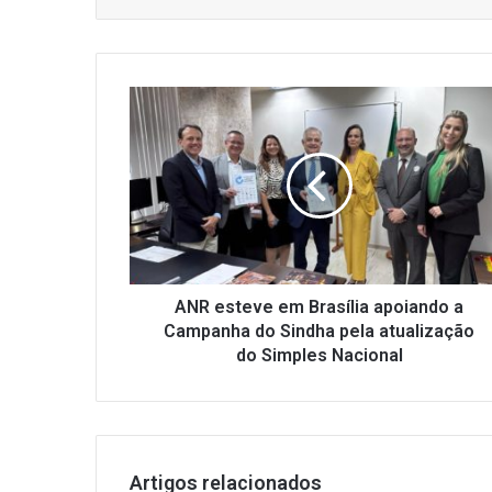
ANR
esteve
em
Brasília
apoiando
a
Campanha
do
Sindha
pela
ANR esteve em Brasília apoiando a
atualização
Campanha do Sindha pela atualização
do
do Simples Nacional
Simples
Nacional
Artigos relacionados