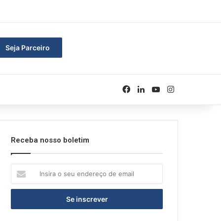
rar
Seja Parceiro
Facebook
Linkedin
YouTube
Instagram
Receba nosso boletim
Insira
o
seu
endereço
de
email