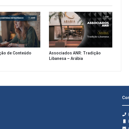
ção de Conteúdo
Associados ANR: Tradição
Libanesa – Arábia
Con
(
(
a