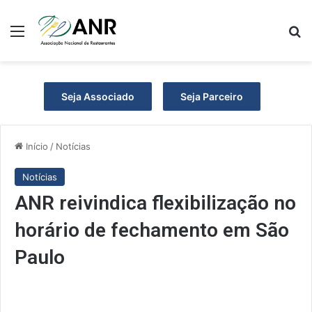
Menu
P
Seja Associado
Seja Parceiro
Início
/
Notícias
Notícias
ANR reivindica flexibilização no
horário de fechamento em São
Paulo