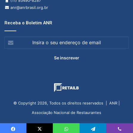
(11) 93490-8287
anr@anrbrasil.org.br
Receba o Boletim ANR
Insira
o
seu
endereço
de
email
© Copyright 2026, Todos os direitos reservados | ANR |
Associação Nacional de Restaurantes