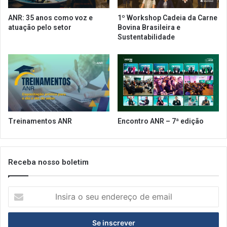
r
a
ó
ANR: 35 anos como voz e
1º Workshop Cadeia da Carne
e
p
atuação pelo setor
Bovina Brasileira e
v
r
Sustentabilidade
e
i
n
o
t
p
o
a
H
r
a
a
c
o
k
s
Treinamentos ANR
Encontro ANR – 7ª edição
p
e
e
s
l
t
a
a
Receba nosso boletim
G
b
a
e
s
I
l
t
n
e
r
s
c
o
i
i