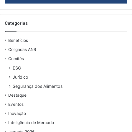
n
r
m
o
a
e
m
o
n
i
s
Categorias
t
a
e
o
u
s
Benefícios
e
n
Coligadas ANR
d
Comitês
e
r
ESG
e
Jurídico
ç
o
Segurança dos Alimentos
d
Destaque
e
e
Eventos
m
Inovação
a
i
Inteligência de Mercado
l
Jornada 2026