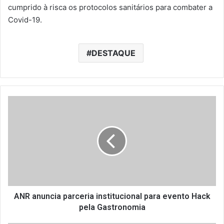
cumprido à risca os protocolos sanitários para combater a
Covid-19.
DESTAQUE
A
N
R
a
n
u
n
c
i
a
ANR anuncia parceria institucional para evento Hack
p
pela Gastronomia
a