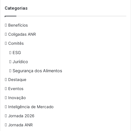
o
s
Categorias
e
u
Benefícios
e
n
Coligadas ANR
d
Comitês
e
r
ESG
e
Jurídico
ç
o
Segurança dos Alimentos
d
Destaque
e
e
Eventos
m
Inovação
a
i
Inteligência de Mercado
l
Jornada 2026
Jornada ANR