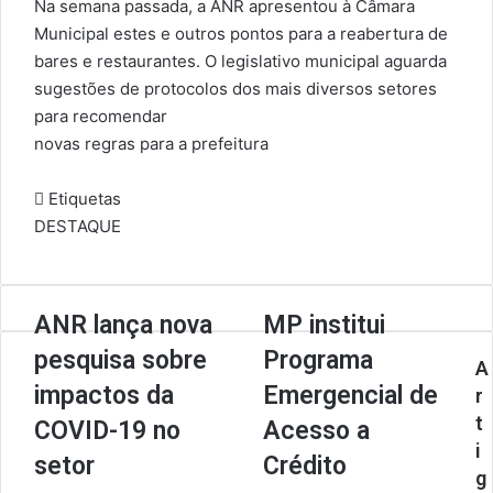
Na semana passada, a ANR apresentou à Câmara
Municipal estes e outros pontos para a reabertura de
bares e restaurantes. O legislativo municipal aguarda
sugestões de protocolos dos mais diversos setores
para recomendar
novas regras para a prefeitura
Etiquetas
DESTAQUE
A
ANR lança nova
M
MP institui
N
P
pesquisa sobre
Programa
R
i
A
l
n
impactos da
Emergencial de
r
a
s
t
COVID-19 no
Acesso a
n
t
i
ç
i
setor
Crédito
g
a
t