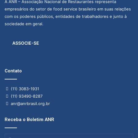
A ANR – Associação Nacional de Restaurantes representa
empresários do setor de food service brasileiro em suas relações
com os poderes públicos, entidades de trabalhadores e junto à
sociedade em geral.
ASSOCIE-SE
Contato
(11) 3083-1931
(11) 93490-8287
anr@anrbrasil.org.br
Receba o Boletim ANR
Insira