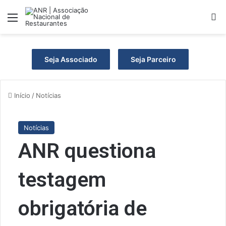
Menu
P
Seja Associado
Seja Parceiro
Início
/
Notícias
Notícias
ANR questiona
testagem
obrigatória de