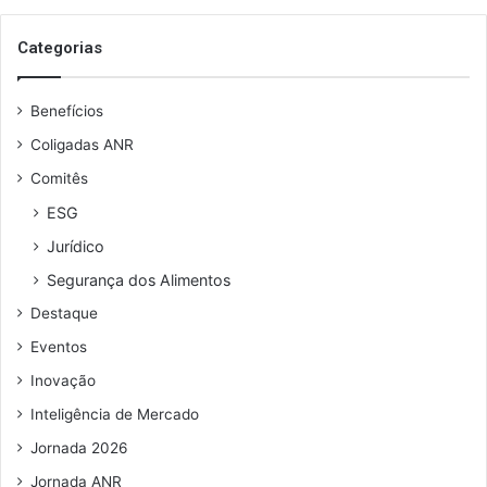
s
r
o
e
i
s
Categorias
r
s
e
e
e
u
s
Benefícios
e
t
n
a
Coligadas ANR
d
u
Comitês
e
r
r
a
ESG
e
n
Jurídico
ç
t
o
e
Segurança dos Alimentos
d
s
Destaque
e
n
e
a
Eventos
m
c
Inovação
a
a
i
p
Inteligência de Mercado
l
i
Jornada 2026
t
a
Jornada ANR