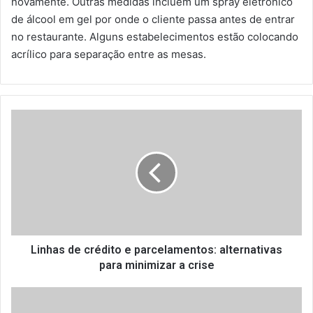
novamente. Outras medidas incluem um spray eletrônico
de álcool em gel por onde o cliente passa antes de entrar
no restaurante. Alguns estabelecimentos estão colocando
acrílico para separação entre as mesas.
L
i
n
h
a
s
d
e
c
r
Linhas de crédito e parcelamentos: alternativas
é
para minimizar a crise
d
i
G
t
o