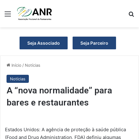
Menu
P
Seja Associado
Seja Parceiro
Início
/
Notícias
Notícias
A “nova normalidade” para
bares e restaurantes
Estados Unidos: A agência de proteção à saúde pública
(Food and Drug Administration, FDA) definiu algumas