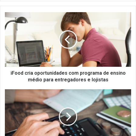
iFood
cria
oportunidades
com
programa
de
ensino
médio
para
entregadores
iFood cria oportunidades com programa de ensino
e
médio para entregadores e lojistas
lojistas
Inadimplência
no
Brasil
atinge
13%
em
2024,