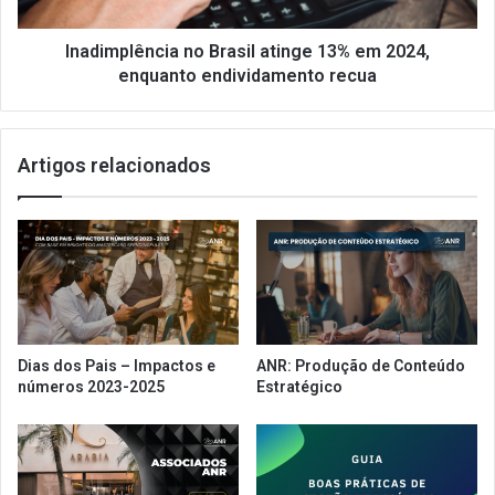
enquanto
endividamento
recua
Inadimplência no Brasil atinge 13% em 2024,
enquanto endividamento recua
Artigos relacionados
Dias dos Pais – Impactos e
ANR: Produção de Conteúdo
números 2023-2025
Estratégico