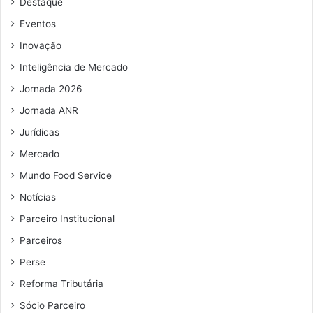
Destaque
e
e
Eventos
m
Inovação
a
i
Inteligência de Mercado
l
Jornada 2026
Jornada ANR
Jurídicas
Mercado
Mundo Food Service
Notícias
Parceiro Institucional
Parceiros
Perse
Reforma Tributária
Sócio Parceiro