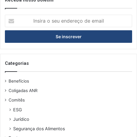
I
n
s
i
r
a
o
s
Categorias
e
u
Benefícios
e
n
Coligadas ANR
d
Comitês
e
r
ESG
e
Jurídico
ç
o
Segurança dos Alimentos
d