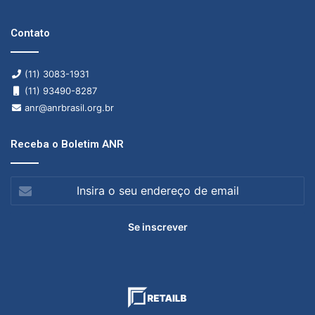
Contato
(11) 3083-1931
(11) 93490-8287
anr@anrbrasil.org.br
Receba o Boletim ANR
Insira
o
seu
endereço
de
email