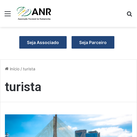
Menu
P
Seja Associado
Seja Parceiro
Início
/
turista
turista