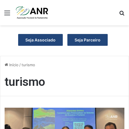
Menu
P
Seja Associado
Seja Parceiro
Início
/
turismo
turismo