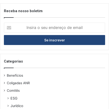
Receba nosso boletim
I
n
s
i
r
a
o
s
Categorias
e
u
Benefícios
e
n
Coligadas ANR
d
Comitês
e
r
ESG
e
Jurídico
ç