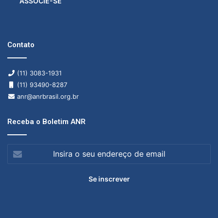
ASSOCIE-SE
Contato
(11) 3083-1931
(11) 93490-8287
anr@anrbrasil.org.br
Receba o Boletim ANR
Insira
o
seu
endereço
de
email