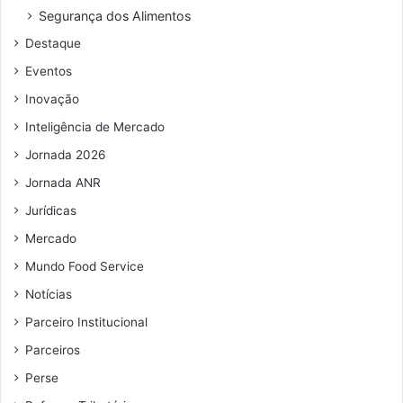
o
Segurança dos Alimentos
d
Destaque
e
e
Eventos
m
Inovação
a
i
Inteligência de Mercado
l
Jornada 2026
Jornada ANR
Jurídicas
Mercado
Mundo Food Service
Notícias
Parceiro Institucional
Parceiros
Perse