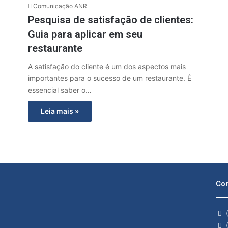
Comunicação ANR
Pesquisa de satisfação de clientes:
Guia para aplicar em seu
restaurante
A satisfação do cliente é um dos aspectos mais
importantes para o sucesso de um restaurante. É
essencial saber o…
Leia mais »
Con
(
(