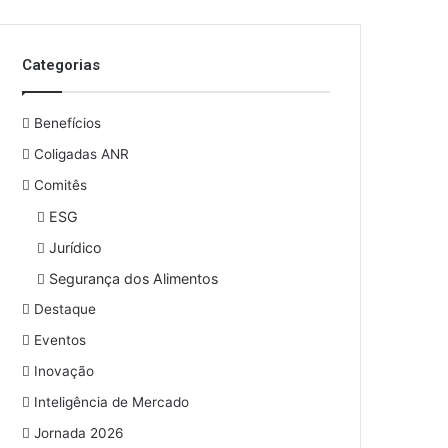
o
s
e
Categorias
u
e
n
Benefícios
d
e
Coligadas ANR
r
Comitês
e
ESG
ç
o
Jurídico
d
Segurança dos Alimentos
e
e
Destaque
m
Eventos
a
i
Inovação
l
Inteligência de Mercado
Jornada 2026