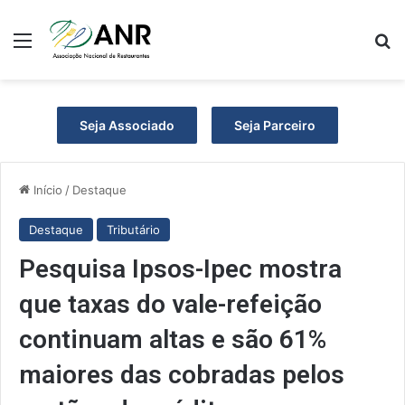
Menu
Pr
Seja Associado
Seja Parceiro
Início
/
Destaque
Destaque
Tributário
Pesquisa Ipsos-Ipec mostra
que taxas do vale-refeição
continuam altas e são 61%
maiores das cobradas pelos