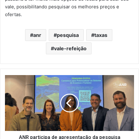
vale, possibilitando pesquisar os melhores preços e
ofertas.
anr
pesquisa
taxas
vale-refeição
ANR
participa
de
apresentação
da
pesquisa
"Eventos
e
Turismo:
Sinergia
ANR participa de apresentação da pesquisa