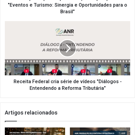
e
"Eventos e Turismo: Sinergia e Oportunidades para o
Oportunidades
Brasil"
para
o
Receita
Brasil"
Federal
cria
série
de
vídeos
"Diálogos
-
Entendendo
a
Receita Federal cria série de vídeos "Diálogos -
Reforma
Entendendo a Reforma Tributária"
Tributária"
Artigos relacionados