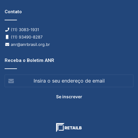
Contato
(11) 3083-1931
(11) 93490-8287
anr@anrbrasil.org.br
Receba o Boletim ANR
Insira
o
seu
endereço
de
email