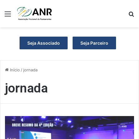
Menu
P
Seja Associado
Seja Parceiro
Início
/
jornada
jornada