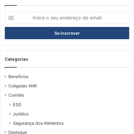
I
n
s
i
r
a
o
s
Categorias
e
u
Benefícios
e
n
Coligadas ANR
d
Comitês
e
r
ESG
e
Jurídico
ç
o
Segurança dos Alimentos
d
Destaque
e