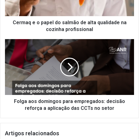
de
alta
qualidade
na
Cermaq e o papel do salmão de alta qualidade na
cozinha
cozinha profissional
profissional
Folga
aos
domingos
para
empregados:
decisão
reforça
a
aplicação
das
Folga aos domingos para empregados: decisão
CCTs
reforça a aplicação das CCTs no setor
no
setor
Artigos relacionados