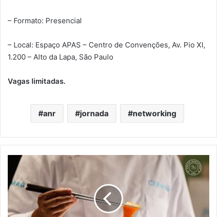
– Formato: Presencial
– Local: Espaço APAS – Centro de Convenções, Av. Pio XI,
1.200 – Alto da Lapa, São Paulo
Vagas limitadas.
anr
jornada
networking
Cermaq
e
o
papel
do
salmão