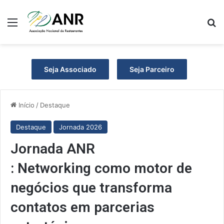
Menu
Pr
Seja Associado
Seja Parceiro
Início
/
Destaque
Destaque
Jornada 2026
Jornada ANR
: Networking como motor de
negócios que transforma
contatos em parcerias