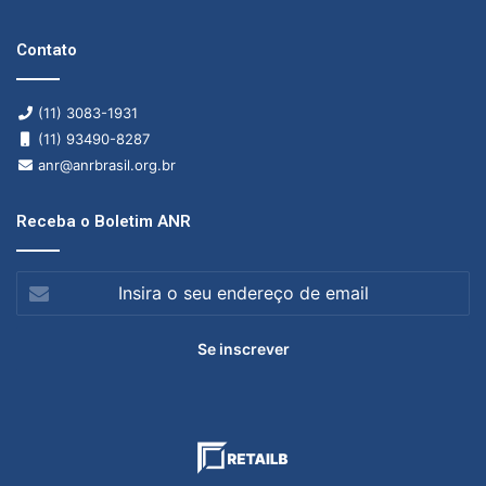
Contato
(11) 3083-1931
(11) 93490-8287
anr@anrbrasil.org.br
Receba o Boletim ANR
Insira
o
seu
endereço
de
email