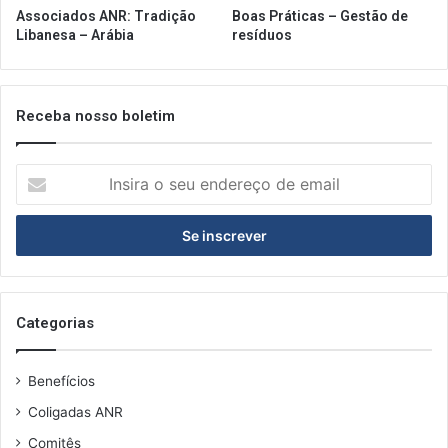
Associados ANR: Tradição
Boas Práticas – Gestão de
Libanesa – Arábia
resíduos
Receba nosso boletim
Insira
o
seu
endereço
de
email
Categorias
Benefícios
Coligadas ANR
Comitês