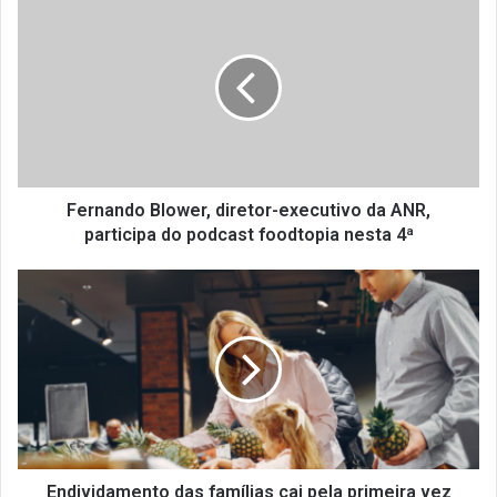
Blower,
diretor-
executivo
da
ANR,
participa
do
podcast
foodtopia
Fernando Blower, diretor-executivo da ANR,
nesta
participa do podcast foodtopia nesta 4ª
4ª
Endividamento
das
famílias
cai
pela
primeira
vez
desde
fevereiro,
aponta
Endividamento das famílias cai pela primeira vez