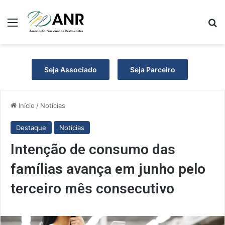
Menu
Pr
Seja Associado
Seja Parceiro
Início
/
Notícias
Destaque
Notícias
Intenção de consumo das
famílias avança em junho pelo
terceiro mês consecutivo