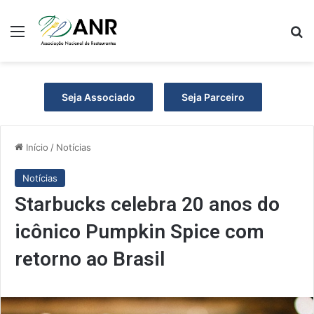
Menu
Pr
Seja Associado
Seja Parceiro
Início
/
Notícias
Notícias
Starbucks celebra 20 anos do
icônico Pumpkin Spice com
retorno ao Brasil