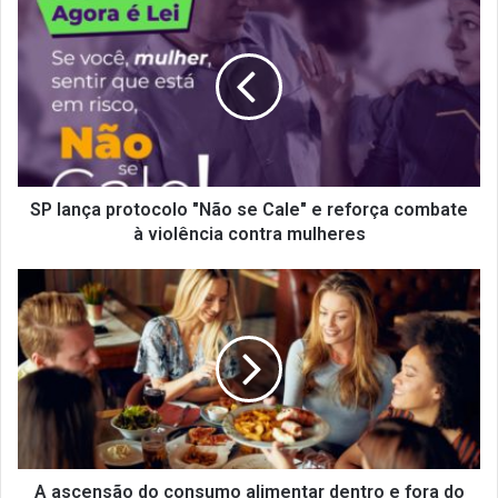
lança
protocolo
"Não
se
Cale"
e
reforça
combate
à
SP lança protocolo "Não se Cale" e reforça combate
violência
à violência contra mulheres
contra
mulheres
A
ascensão
do
consumo
alimentar
dentro
e
fora
do
lar
A ascensão do consumo alimentar dentro e fora do