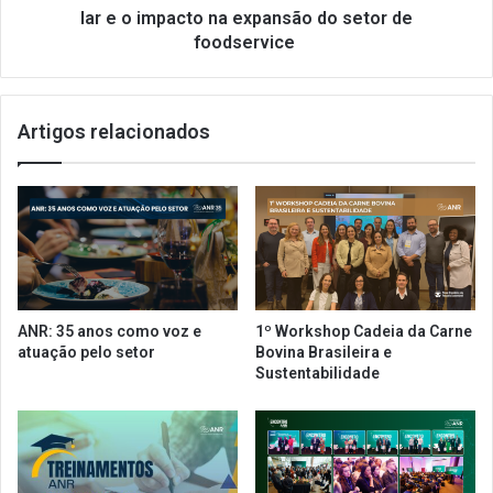
e
lar e o impacto na expansão do setor de
o
foodservice
impacto
na
expansão
Artigos relacionados
do
setor
de
foodservice
ANR: 35 anos como voz e
1º Workshop Cadeia da Carne
atuação pelo setor
Bovina Brasileira e
Sustentabilidade