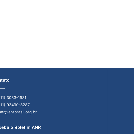
tato
11) 3083-1931
11) 93490-8287
nr@anrbrasil.org.br
eba o Boletim ANR