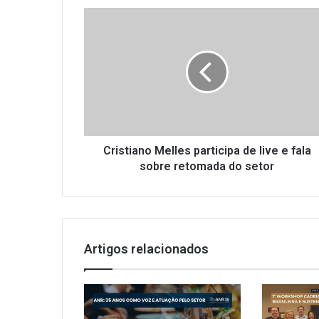
C
r
i
s
t
i
a
n
o
M
Cristiano Melles participa de live e fala
e
sobre retomada do setor
l
l
e
s
p
Artigos relacionados
a
r
t
i
c