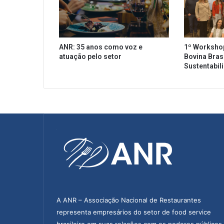
i
p
a
d
ANR: 35 anos como voz e
1º Worksho
e
atuação pelo setor
Bovina Brasi
l
Sustentabil
i
v
e
e
f
a
l
a
s
o
b
r
e
A ANR – Associação Nacional de Restaurantes
r
representa empresários do setor de food service
e