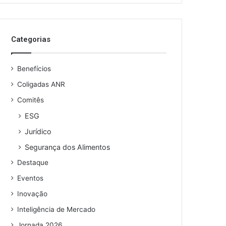
o
s
e
Categorias
u
e
n
Benefícios
d
e
Coligadas ANR
r
Comitês
e
ESG
ç
o
Jurídico
d
Segurança dos Alimentos
e
e
Destaque
m
Eventos
a
i
Inovação
l
Inteligência de Mercado
Jornada 2026