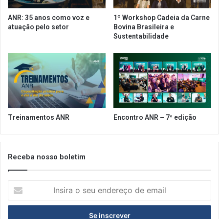
o
a
n
u
ANR: 35 anos como voz e
1º Workshop Cadeia da Carne
a
r
atuação pelo setor
Bovina Brasileira e
l
a
Sustentabilidade
i
n
z
t
a
e
ç
s
ã
e
o
o
u
t
Treinamentos ANR
Encontro ANR – 7ª edição
r
o
s
s
Receba nosso boletim
e
r
I
v
n
i
s
ç
i
o