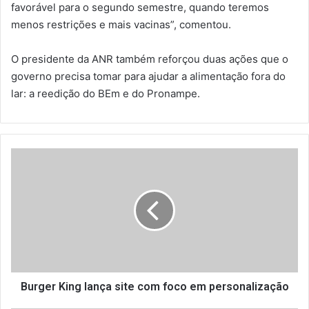
favorável para o segundo semestre, quando teremos
menos restrições e mais vacinas”, comentou.
O presidente da ANR também reforçou duas ações que o
governo precisa tomar para ajudar a alimentação fora do
lar: a reedição do BEm e do Pronampe.
B
u
r
g
e
r
K
i
n
g
Burger King lança site com foco em personalização
l