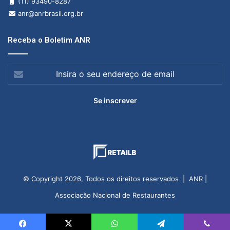
(11) 93490-8287
anr@anrbrasil.org.br
Receba o Boletim ANR
Insira
o
seu
endereço
de
email
© Copyright 2026, Todos os direitos reservados | ANR |
Associação Nacional de Restaurantes