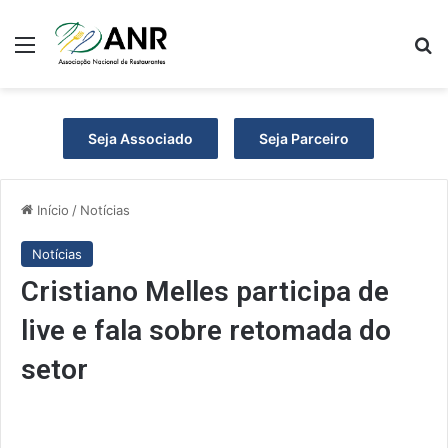
Menu
P
Seja Associado
Seja Parceiro
Início
/
Notícias
Notícias
Cristiano Melles participa de
live e fala sobre retomada do
setor