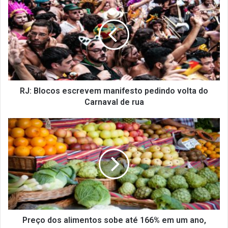
J
:
B
l
o
c
o
s
e
RJ: Blocos escrevem manifesto pedindo volta do
s
Carnaval de rua
c
r
P
e
r
v
e
e
ç
m
o
m
d
a
o
n
s
i
a
f
l
Preço dos alimentos sobe até 166% em um ano,