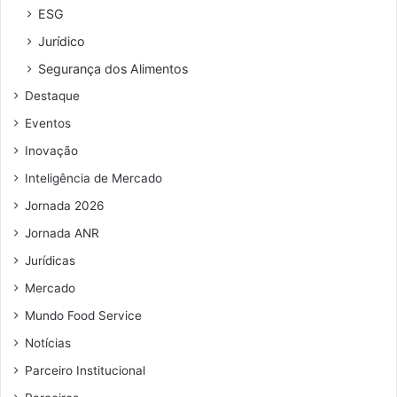
r
ESG
e
Jurídico
ç
o
Segurança dos Alimentos
d
Destaque
e
e
Eventos
m
Inovação
a
i
Inteligência de Mercado
l
Jornada 2026
Jornada ANR
Jurídicas
Mercado
Mundo Food Service
Notícias
Parceiro Institucional