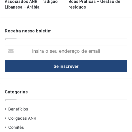
Associados ANR: Tradição
Boas Práticas – Gestão de
a
a
Libanesa – Arábia
resíduos
v
n
a
o
l
,
d
a
Receba nosso boletim
e
p
r
o
u
I
n
a
n
t
s
a
i
I
r
P
a
C
o
A
s
Categorias
e
u
Benefícios
e
n
Coligadas ANR
d
Comitês
e