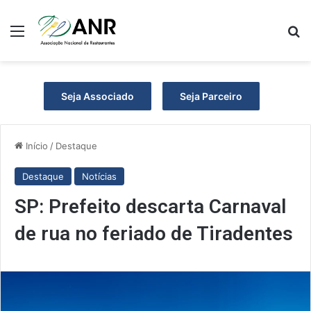
Menu
P
Seja Associado
Seja Parceiro
Início
/
Destaque
Destaque
Notícias
SP: Prefeito descarta Carnaval
de rua no feriado de Tiradentes