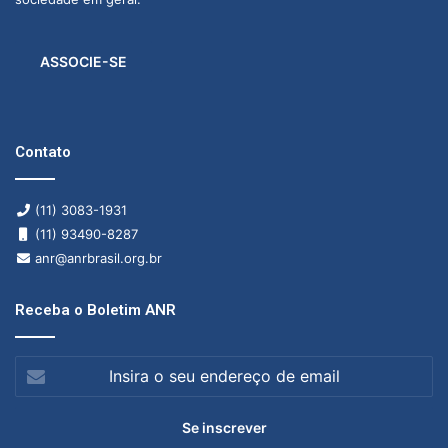
ASSOCIE-SE
Contato
(11) 3083-1931
(11) 93490-8287
anr@anrbrasil.org.br
Receba o Boletim ANR
Insira
o
seu
endereço