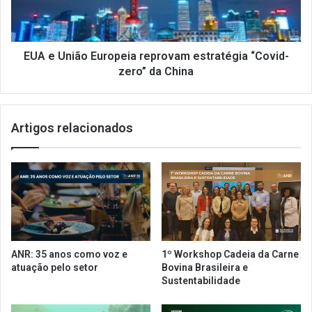
a
i
C
ã
a
o
r
E
EUA e União Europeia reprovam estratégia “Covid-
n
u
zero” da China
a
r
v
o
a
p
Artigos relacionados
l
e
d
i
e
a
r
r
u
e
a
p
n
r
o
o
f
v
ANR: 35 anos como voz e
1º Workshop Cadeia da Carne
e
a
atuação pelo setor
Bovina Brasileira e
r
m
Sustentabilidade
i
e
a
s