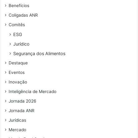
u
a
Benefícios
e
C
n
h
Coligadas ANR
d
i
Comitês
e
n
r
a
ESG
e
Jurídico
ç
o
Segurança dos Alimentos
d
Destaque
e
e
Eventos
m
Inovação
a
i
Inteligência de Mercado
l
Jornada 2026
Jornada ANR
Jurídicas
Mercado