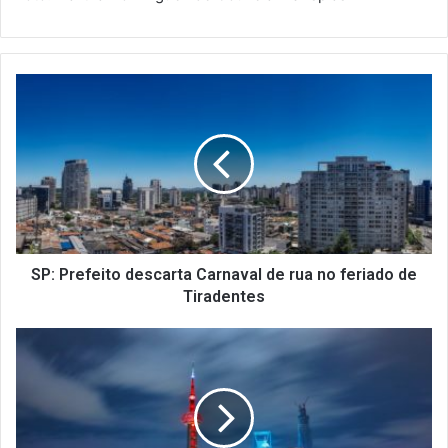
S
P
:
P
r
e
f
e
i
t
SP: Prefeito descarta Carnaval de rua no feriado de
o
Tiradentes
d
e
E
s
U
c
A
a
e
r
U
t
n