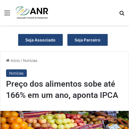
Menu
P
Seja Associado
Seja Parceiro
Início
/
Notícias
Notícias
Preço dos alimentos sobe até
166% em um ano, aponta IPCA