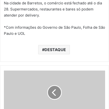
Na cidade de Barretos, o comércio está fechado até o dia
28. Supermercados, restaurantes e bares só podem
atender por delivery.
*Com informações do Governo de São Paulo, Folha de São
Paulo e UOL
DESTAQUE
R
i
o
d
e
J
a
n