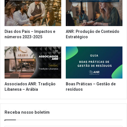
l
r
p
i
h
b
a
u
n
t
Dias dos Pais – Impactos e
ANR: Produção de Conteúdo
o
á
números 2023-2025
Estratégico
e
r
s
i
t
o
a
a
d
c
o
o
n
t
Associados ANR: Tradição
Boas Práticas – Gestão de
e
Libanesa – Arábia
resíduos
c
e
n
e
Receba nosso boletim
s
t