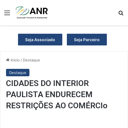
Menu
P
Seja Associado
Seja Parceiro
Início
/
Destaque
Destaque
CIDADES DO INTERIOR
PAULISTA ENDURECEM
RESTRIÇÕES AO COMÉRCIo