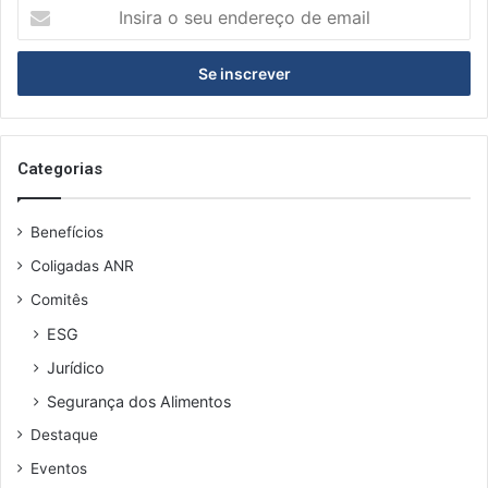
I
a
n
s
s
e
i
m
r
a
a
n
o
a
s
Categorias
e
u
Benefícios
e
n
Coligadas ANR
d
Comitês
e
r
ESG
e
Jurídico
ç
o
Segurança dos Alimentos
d
Destaque
e
e
Eventos
m