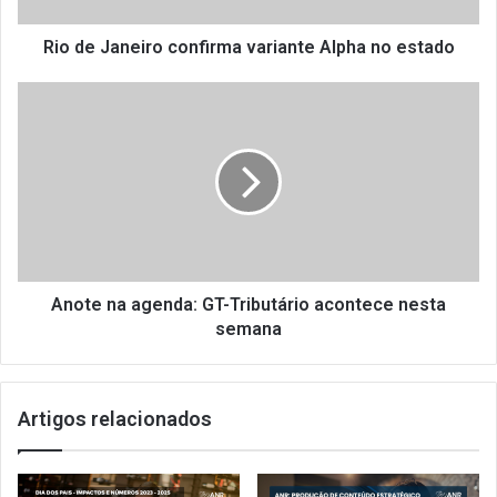
e
i
Rio de Janeiro confirma variante Alpha no estado
r
o
A
c
n
o
o
n
t
f
e
i
n
r
a
m
a
a
g
v
e
Anote na agenda: GT-Tributário acontece nesta
a
n
semana
r
d
i
a
a
:
Artigos relacionados
n
G
t
T
e
-
A
T