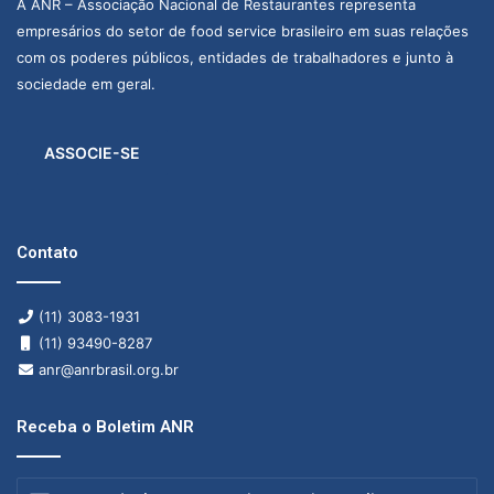
A ANR – Associação Nacional de Restaurantes representa
empresários do setor de food service brasileiro em suas relações
com os poderes públicos, entidades de trabalhadores e junto à
sociedade em geral.
ASSOCIE-SE
Contato
(11) 3083-1931
(11) 93490-8287
anr@anrbrasil.org.br
Receba o Boletim ANR
Insira