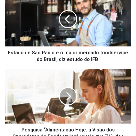
de
São
Paulo
é
o
maior
mercado
foodservice
do
Estado de São Paulo é o maior mercado foodservice
Brasil,
do Brasil, diz estudo do IFB
diz
estudo
Pesquisa
do
“Alimentação
IFB
Hoje:
a
Visão
dos
Operadores
de
Foodservice”
revela
Pesquisa “Alimentação Hoje: a Visão dos
que