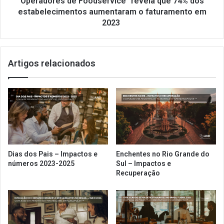
Operadores de Foodservice” revela que 74% dos
74%
estabelecimentos aumentaram o faturamento em
dos
2023
estabelecimentos
aumentaram
o
faturamento
Artigos relacionados
em
2023
Dias dos Pais – Impactos e
Enchentes no Rio Grande do
números 2023-2025
Sul – Impactos e
Recuperação