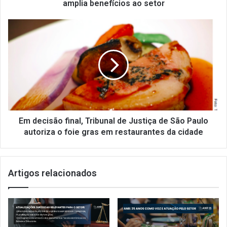
o
amplia benefícios ao setor
d
e
E
A
m
N
d
R
e
e
c
S
i
i
s
n
ã
d
o
R
f
Em decisão final, Tribunal de Justiça de São Paulo
i
i
autoriza o foie gras em restaurantes da cidade
o
n
n
a
o
l
R
Artigos relacionados
,
i
T
o
r
d
i
e
b
J
u