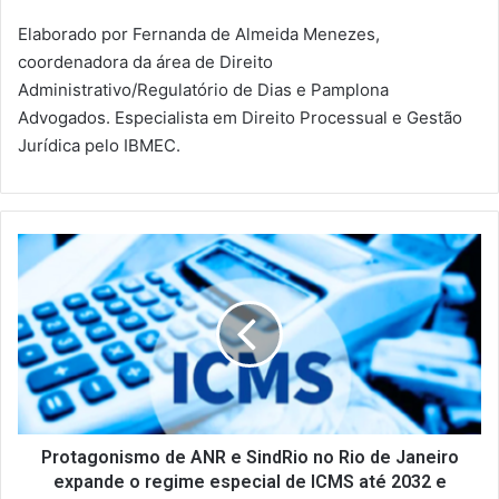
Elaborado por Fernanda de Almeida Menezes,
coordenadora da área de Direito
Administrativo/Regulatório de Dias e Pamplona
Advogados. Especialista em Direito Processual e Gestão
Jurídica pelo IBMEC.
P
r
o
t
a
g
o
n
i
s
Protagonismo de ANR e SindRio no Rio de Janeiro
m
expande o regime especial de ICMS até 2032 e