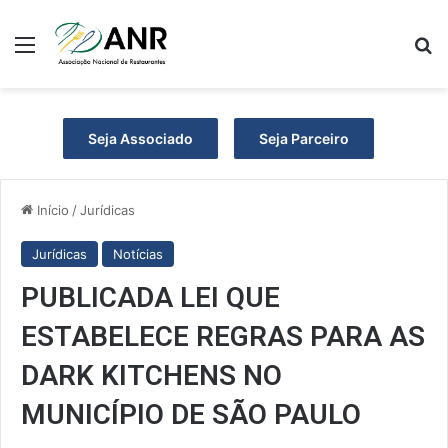
Menu
P
Seja Associado
Seja Parceiro
Início
/
Jurídicas
Jurídicas
Notícias
PUBLICADA LEI QUE
ESTABELECE REGRAS PARA AS
DARK KITCHENS NO
MUNICÍPIO DE SÃO PAULO