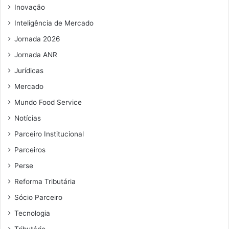
m
a
e
Inovação
a
m
s
i
p
Inteligência de Mercado
t
l
l
a
Jornada 2026
i
u
Jornada ANR
a
r
b
a
Jurídicas
e
n
Mercado
n
t
e
e
Mundo Food Service
f
s
Notícias
í
d
c
a
Parceiro Institucional
i
c
Parceiros
o
i
s
d
Perse
a
a
Reforma Tributária
o
d
s
e
Sócio Parceiro
e
Tecnologia
t
o