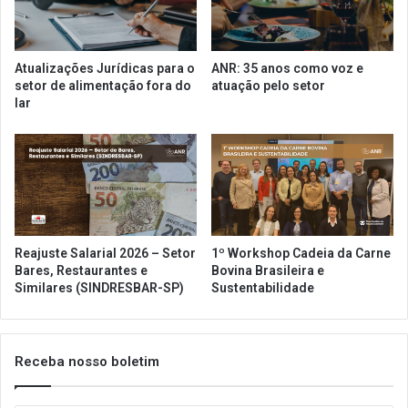
a
n
n
a
e
l
Atualizações Jurídicas para o
ANR: 35 anos como voz e
i
d
setor de alimentação fora do
atuação pelo setor
r
e
lar
o
J
e
u
x
s
p
t
a
i
n
ç
d
a
e
d
Reajuste Salarial 2026 – Setor
1º Workshop Cadeia da Carne
o
e
Bares, Restaurantes e
Bovina Brasileira e
r
S
Similares (SINDRESBAR-SP)
Sustentabilidade
e
ã
g
o
i
P
m
Receba nosso boletim
a
e
u
e
l