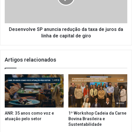
o
v
n
o
t
l
r
v
a
e
Desenvolve SP anuncia redução da taxa de juros da
t
S
linha de capital de giro
o
P
s
a
e
n
Artigos relacionados
m
u
t
n
o
c
d
i
o
a
o
r
p
e
a
d
í
u
ANR: 35 anos como voz e
1º Workshop Cadeia da Carne
s
ç
atuação pelo setor
Bovina Brasileira e
ã
Sustentabilidade
o