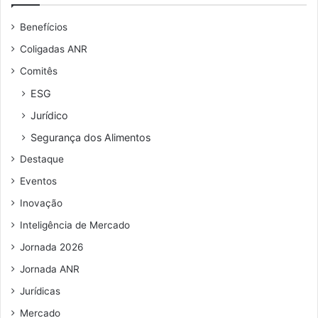
e
u
c
Benefícios
e
a
n
p
Coligadas ANR
d
i
Comitês
e
t
r
a
ESG
e
l
Jurídico
ç
d
o
e
Segurança dos Alimentos
d
g
Destaque
e
i
e
r
Eventos
m
o
Inovação
a
i
Inteligência de Mercado
l
Jornada 2026
Jornada ANR
Jurídicas
Mercado