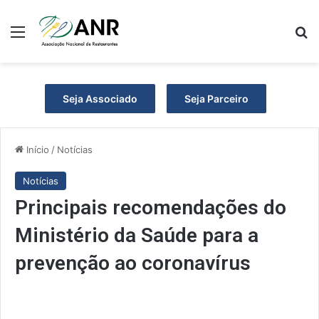
Menu
P
Seja Associado
Seja Parceiro
Início
/
Notícias
Notícias
Principais recomendações do
Ministério da Saúde para a
prevenção ao coronavírus