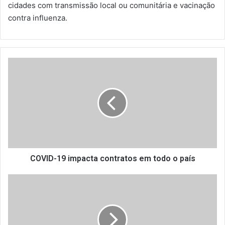
cidades com transmissão local ou comunitária e vacinação
contra influenza.
C
O
V
I
D
-
1
9
i
m
COVID-19 impacta contratos em todo o país
p
a
D
c
e
t
s
a
e
c
n