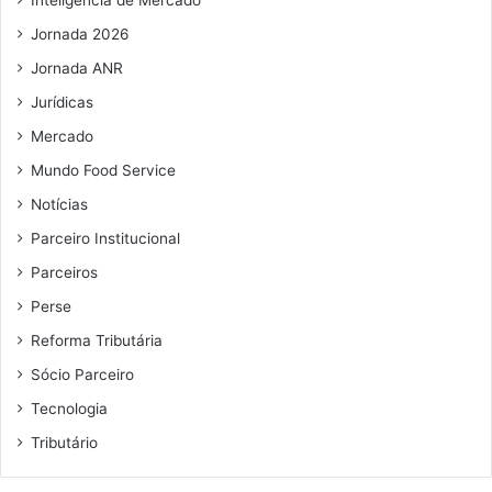
l
g
Jornada 2026
a
s
Jornada ANR
t
Jurídicas
r
Mercado
o
n
Mundo Food Service
ô
Notícias
m
i
Parceiro Institucional
c
Parceiros
o
Perse
Reforma Tributária
Sócio Parceiro
Tecnologia
Tributário