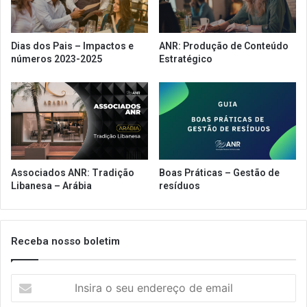
l
h
o
a
"
Dias dos Pais – Impactos e
ANR: Produção de Conteúdo
J
números 2023-2025
Estratégico
u
n
t
o
s
p
e
l
Associados ANR: Tradição
Boas Práticas – Gestão de
o
Libanesa – Arábia
resíduos
s
R
e
s
Receba nosso boletim
t
a
I
u
n
r