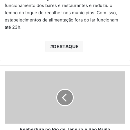
funcionamento dos bares e restaurantes e reduziu o
tempo do toque de recolher nos municípios. Com isso,
estabelecimentos de alimentação fora do lar funcionam
até 23h.
DESTAQUE
R
e
a
b
e
r
t
u
r
a
Reabertura no Rio de Janeiro e São Paulo