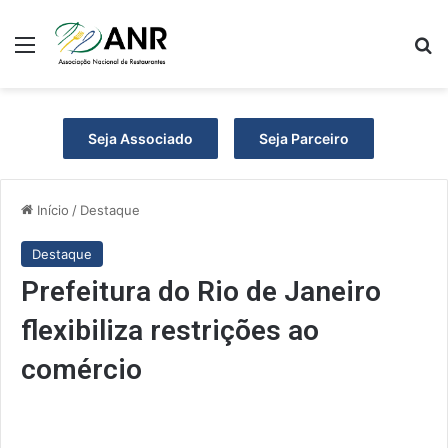
Menu
P
Seja Associado
Seja Parceiro
Início
/
Destaque
Destaque
Prefeitura do Rio de Janeiro
flexibiliza restrições ao
comércio