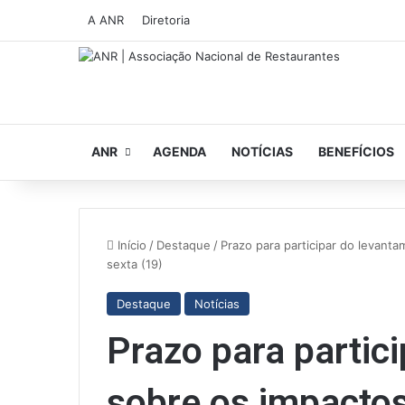
A ANR
Diretoria
ANR
AGENDA
NOTÍCIAS
BENEFÍCIOS
Início
/
Destaque
/
Prazo para participar do levant
sexta (19)
Destaque
Notícias
Prazo para partic
sobre os impacto