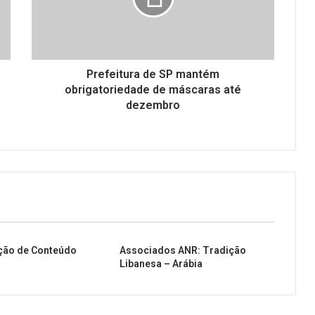
i
t
u
r
a
Prefeitura de SP mantém
d
obrigatoriedade de máscaras até
e
dezembro
S
P
m
a
n
t
é
m
o
ção de Conteúdo
b
Associados ANR: Tradição
Libanesa – Arábia
r
i
g
a