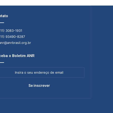
tato
11) 3083-1931
11) 93490-8287
nr@anrbrasil.org.br
eba o Boletim ANR
ra
ereço
il