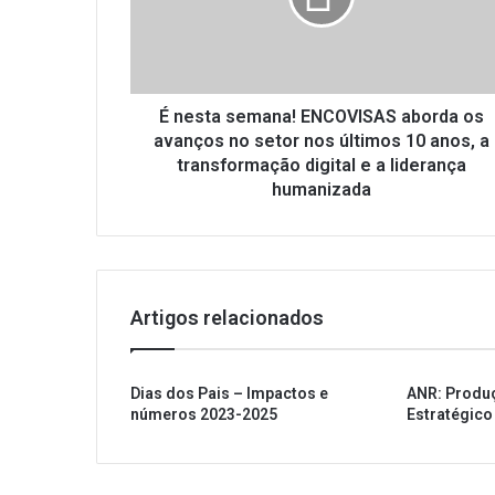
a
s
e
m
a
É nesta semana! ENCOVISAS aborda os
n
avanços no setor nos últimos 10 anos, a
a
transformação digital e a liderança
!
humanizada
E
N
C
O
V
Artigos relacionados
I
S
A
S
Dias dos Pais – Impactos e
ANR: Produ
números 2023-2025
Estratégico
a
b
o
r