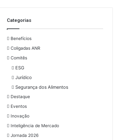
o
s
e
Categorias
u
e
n
Benefícios
d
e
Coligadas ANR
r
Comitês
e
ESG
ç
o
Jurídico
d
Segurança dos Alimentos
e
e
Destaque
m
Eventos
a
i
Inovação
l
Inteligência de Mercado
Jornada 2026