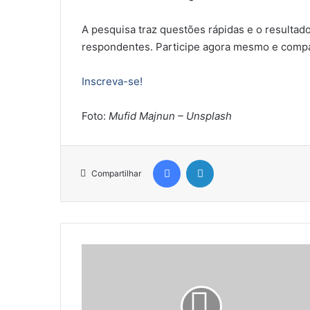
A pesquisa traz questões rápidas e o resultad
respondentes. Participe agora mesmo e compa
Inscreva-se!
Foto:
Mufid Majnun – Unsplash
Facebook
Linkedin
Compartilhar
É
n
e
s
t