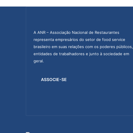
d
a
o
s
a
A ANR – Associação Nacional de Restaurantes
v
representa empresários do setor de food service
a
brasileiro em suas relações com os poderes públicos,
n
entidades de trabalhadores e junto à sociedade em
ç
o
geral.
s
n
o
ASSOCIE-SE
s
e
t
o
r
n
o
s