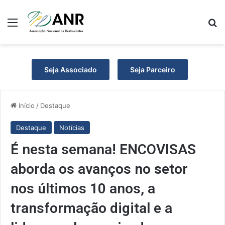
Menu
P
Seja Associado
Seja Parceiro
Início
/
Destaque
Destaque
Notícias
É nesta semana! ENCOVISAS
aborda os avanços no setor
nos últimos 10 anos, a
transformação digital e a