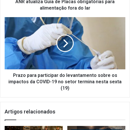
z
ANR atualiza Guia de Placas obrigatórias para
a
alimentação fora do lar
G
u
P
i
r
a
a
d
z
e
o
P
p
l
a
a
r
c
a
a
p
Prazo para participar do levantamento sobre os
s
a
impactos da COVID-19 no setor termina nesta sexta
o
r
(19)
b
t
r
i
i
c
g
Artigos relacionados
i
a
p
t
a
ó
r