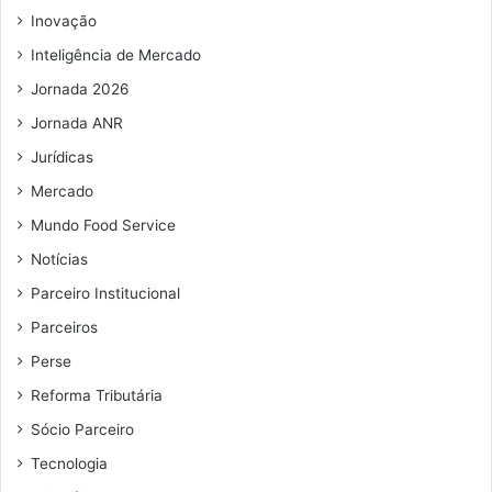
m
e
Inovação
a
t
i
o
Inteligência de Mercado
l
r
Jornada 2026
t
e
Jornada ANR
r
Jurídicas
m
i
Mercado
n
Mundo Food Service
a
Notícias
n
e
Parceiro Institucional
s
Parceiros
t
a
Perse
s
Reforma Tributária
e
x
Sócio Parceiro
t
Tecnologia
a
(