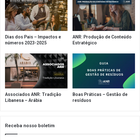
r
d
i
o
a
l
s
e
p
v
Dias dos Pais – Impactos e
ANR: Produção de Conteúdo
a
a
números 2023-2025
Estratégico
r
n
a
t
a
a
l
m
i
e
m
n
e
t
n
o
Associados ANR: Tradição
Boas Práticas – Gestão de
t
s
Libanesa – Arábia
resíduos
a
o
ç
b
ã
r
o
e
Receba nosso boletim
f
o
o
s