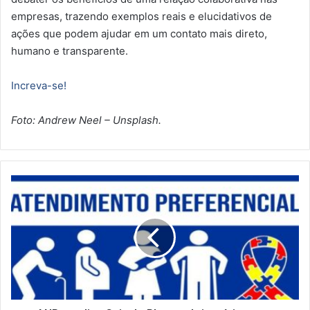
empresas, trazendo exemplos reais e elucidativos de
ações que podem ajudar em um contato mais direto,
humano e transparente.
Increva-se!
Foto: Andrew Neel – Unsplash.
A
N
R
a
t
u
a
l
i