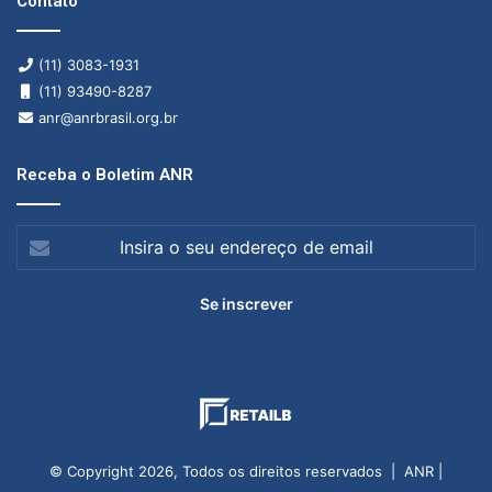
Contato
(11) 3083-1931
(11) 93490-8287
anr@anrbrasil.org.br
Receba o Boletim ANR
Insira
o
seu
endereço
de
email
© Copyright 2026, Todos os direitos reservados | ANR |