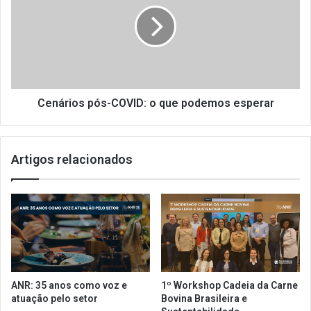
n
u
á
i
r
s
i
a
o
s
s
o
p
b
ó
Cenários pós-COVID: o que podemos esperar
r
s
e
-
i
C
Artigos relacionados
m
O
p
V
a
I
c
D
t
:
o
o
s
q
d
u
a
e
ANR: 35 anos como voz e
1º Workshop Cadeia da Carne
C
p
atuação pelo setor
Bovina Brasileira e
O
o