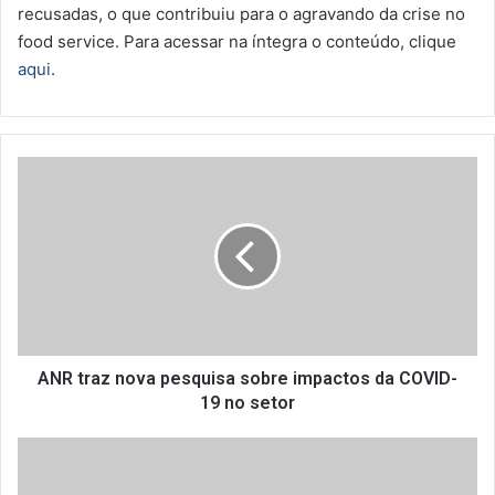
recusadas, o que contribuiu para o agravando da crise no
food service. Para acessar na íntegra o conteúdo, clique
aqui
.
A
N
R
t
r
a
z
n
o
v
ANR traz nova pesquisa sobre impactos da COVID-
a
19 no setor
p
e
C
s
e
q