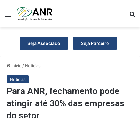
Menu
P
Seja Associado
Seja Parceiro
Início
/
Notícias
Notícias
Para ANR, fechamento pode
atingir até 30% das empresas
do setor