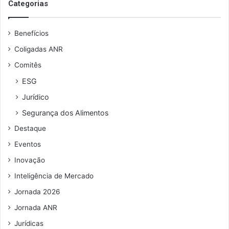
s
Categorias
e
u
Benefícios
e
n
Coligadas ANR
d
Comitês
e
r
ESG
e
Jurídico
ç
o
Segurança dos Alimentos
d
Destaque
e
e
Eventos
m
Inovação
a
i
Inteligência de Mercado
l
Jornada 2026
Jornada ANR
Jurídicas