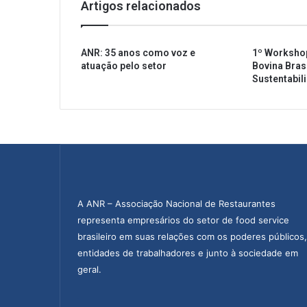
Artigos relacionados
n
e
i
ANR: 35 anos como voz e
1º Worksho
r
atuação pelo setor
Bovina Brasi
o
Sustentabil
p
r
o
r
r
o
g
a
r
A ANR – Associação Nacional de Restaurantes
e
representa empresários do setor de food service
s
brasileiro em suas relações com os poderes públicos,
t
entidades de trabalhadores e junto à sociedade em
r
geral.
i
ç
õ