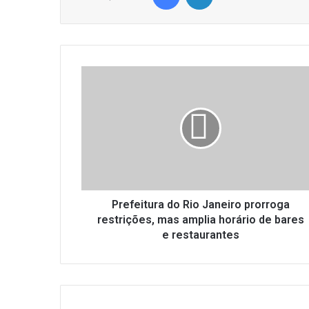
P
r
e
f
e
i
t
u
r
a
Prefeitura do Rio Janeiro prorroga
d
restrições, mas amplia horário de bares
o
e restaurantes
R
i
o
J
a