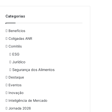
o
s
e
Categorias
u
e
n
Benefícios
d
e
Coligadas ANR
r
Comitês
e
ESG
ç
o
Jurídico
d
Segurança dos Alimentos
e
e
Destaque
m
Eventos
a
i
Inovação
l
Inteligência de Mercado
Jornada 2026