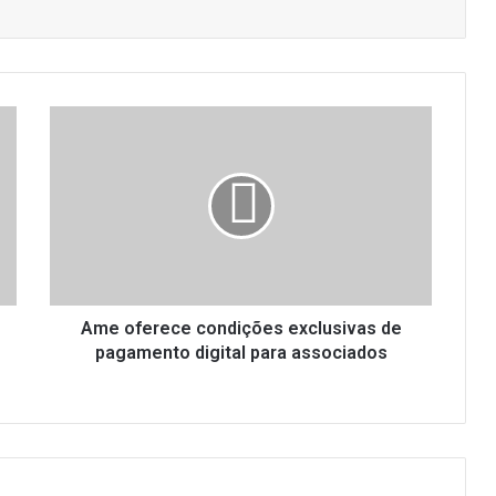
A
m
e
o
f
e
r
e
c
e
Ame oferece condições exclusivas de
c
pagamento digital para associados
o
n
d
i
ç
õ