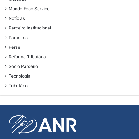
s
Mundo Food Service
e
Notícias
m
S
Parceiro Institucional
ã
Parceiros
o
P
Perse
a
Reforma Tributária
u
l
Sócio Parceiro
o
Tecnologia
Tributário