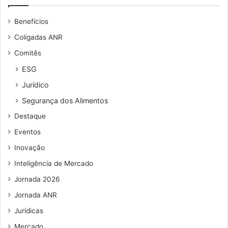
e
r
u
e
Benefícios
e
s
n
e
Coligadas ANR
d
r
Comitês
e
e
r
s
ESG
e
t
Jurídico
ç
a
o
u
Segurança dos Alimentos
d
r
Destaque
e
a
e
n
Eventos
m
t
Inovação
a
e
i
s
Inteligência de Mercado
l
a
Jornada 2026
b
e
Jornada ANR
r
Jurídicas
t
Mercado
o