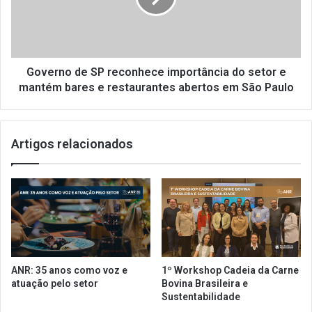
g
n
u
o
r
d
a
e
t
S
Governo de SP reconhece importância do setor e
r
P
mantém bares e restaurantes abertos em São Paulo
ê
r
s
e
l
c
Artigos relacionados
o
o
j
n
a
h
s
e
n
c
a
e
c
i
a
m
p
p
ANR: 35 anos como voz e
1º Workshop Cadeia da Carne
i
o
atuação pelo setor
Bovina Brasileira e
t
r
Sustentabilidade
a
t