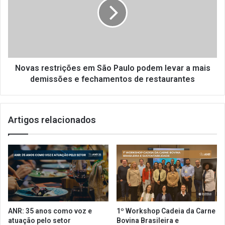
ã
a
o
s
e
r
r
e
e
s
s
t
i
r
Novas restrições em São Paulo podem levar a mais
l
i
demissões e fechamentos de restaurantes
i
ç
ê
õ
n
e
Artigos relacionados
c
s
i
e
a
m
S
ã
o
P
a
u
ANR: 35 anos como voz e
1º Workshop Cadeia da Carne
l
atuação pelo setor
Bovina Brasileira e