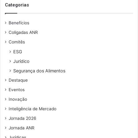
s
Categorias
õ
e
e
u
s
Benefícios
e
e
n
f
Coligadas ANR
d
e
Comitês
e
c
r
h
ESG
e
a
Jurídico
ç
m
o
e
Segurança dos Alimentos
d
n
Destaque
e
t
e
o
Eventos
m
s
Inovação
a
d
i
e
Inteligência de Mercado
l
r
Jornada 2026
e
s
Jornada ANR
t
Jurídicas